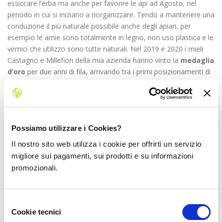
essiccare l’erba ma anche per favorire le api ad Agosto, nel
periodo in cui si iniziano a riorganizzare. Tendo a mantenere una
conduzione il più naturale possibile anche degli apiari, per
esempio le arnie sono totalmente in legno, non uso plastica e le
vernici che utilizzo sono tutte naturali.
Nel 2019 e 2020 i mieli
Castagno e Millefiori della mia azienda hanno vinto la
medaglia
d’oro
per due anni di fila, arrivando tra i primi posizionamenti di
range di qualità al
concorso internazionale Biolmiel
…un
traguardo per me molto importante!”
Ti occupi
di altre
Possiamo utilizzare i Cookies?
attività
Il nostro sito web utilizza i cookie per offrirti un servizio
migliore sui pagamenti, sui prodotti e su informazioni
oltre
promozionali.
Selezione
Cookie tecnici
all’apicoltura?
del