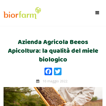
×
Toggl
navig
Azienda Agricola Beeos
Apicoltura: la qualità del miele
biologico
Facebook
Twitter
10 maggio 2022