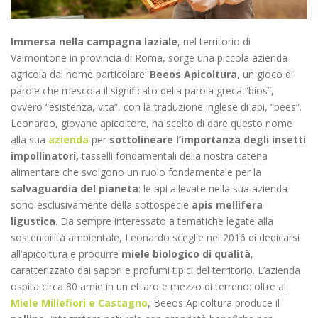
Immersa nella campagna laziale
, nel territorio di
Valmontone in provincia di Roma, sorge una piccola azienda
agricola dal nome particolare:
Beeos Apicoltura
, un gioco di
parole che mescola il significato della parola greca “bios”,
ovvero “esistenza, vita”, con la traduzione inglese di api, “bees”.
Leonardo, giovane apicoltore, ha scelto di dare questo nome
alla sua
azienda
per
sottolineare l’importanza degli insetti
impollinatori,
tasselli fondamentali della nostra catena
alimentare che svolgono un ruolo fondamentale per la
salvaguardia del pianeta
:
le api allevate nella sua azienda
sono esclusivamente della sottospecie
apis mellifera
ligustica
.
Da sempre interessato a tematiche legate alla
sostenibilità ambientale, Leonardo sceglie nel 2016 di dedicarsi
all’apicoltura e produrre
miele biologico di qualità
,
caratterizzato dai sapori e profumi tipici del territorio. L’azienda
ospita circa 80 arnie in un ettaro e mezzo di terreno: oltre al
Miele Millefiori e Castagno
, Beeos Apicoltura produce il