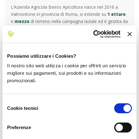
L’Azienda Agricola Beeos Apicoltura nasce nel 2016 a
Valmontone in provincia di Roma, si estende su
1 ettaro
e
mezzo
di terreno nella campagna laziale ed è gestita da
Leonardo, da sempre interessato alle tematiche legate
alla
sostenibilità ambientale
.
Leonardo è cresciuto in campagna, i genitori gestivano un
orto
per uso personale e si prendevano cura di un
Possiamo utilizzare i Cookies?
vigneto
, ma non si sono mai dedicati all’attività agricola
come professione. Leonardo invece matura l’idea di
Il nostro sito web utilizza i cookie per offrirti un servizio
fondare un’azienda tutta sua grazie all’opportunità di
migliore sui pagamenti, sui prodotti e su informazioni
accedere al Programma di Sviluppo Rurale, che gli
promozionali.
permette di strutturare e avviare l’attività di apicoltore. Il
nome dell’azienda ha un significato ben preciso, che
valorizza il ruolo fondamentale degli insetti impollinatori
Selezione
per il nostro pianeta: “Beeos” è infatti un gioco di parole
Cookie tecnici
del
tra la parola “bios”, che in greco antico indica “vita,
consenso
esistenza”, e la traduzione inglese di api, “bees”.
Preferenze