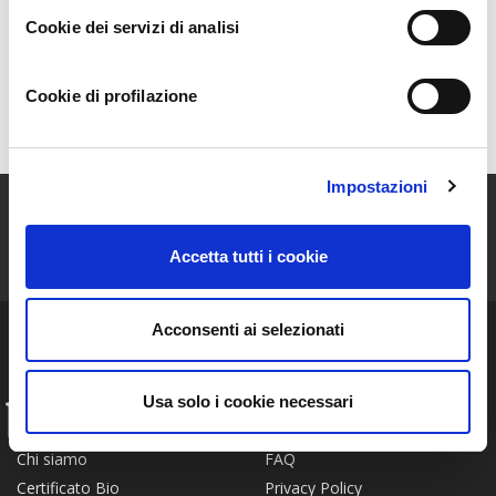
La Scelta
Cookie dei servizi di analisi
Coltivazioni
Cookie di profilazione
Mappa
Impostazioni
ISCRIVITI ALLA NEWSLETTER
Accetta tutti i cookie
Resta aggiornato sulle storie e le novità della nostra Community!
Acconsenti ai selezionati
Usa solo i cookie necessari
INFO
FAQ
Chi siamo
Privacy Policy
Certificato Bio