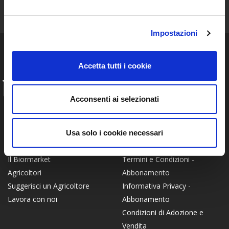
Resta aggiornato sulle storie e le novità della nostra Community!
Impostazioni
Accetta tutti i cookie
INFO
Acconsenti ai selezionati
FAQ
Chi siamo
Privacy Policy
Certificato Bio
Termini e Condizioni -
Come Funziona
Usa solo i cookie necessari
Piattaforma
Modalità di conservazione
Termini e Condizioni -
Il Biormarket
Abbonamento
Agricoltori
Informativa Privacy -
Suggerisci un Agricoltore
Abbonamento
Lavora con noi
Condizioni di Adozione e
Vendita