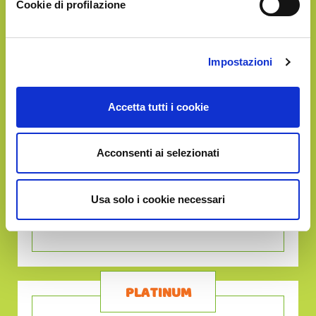
Cookie di profilazione
GOLD
€39.90
Impostazioni
Accetta tutti i cookie
Acconsenti ai selezionati
Circa
10Kg
di frutta
Usa solo i cookie necessari
in un'unica soluzione
PLATINUM