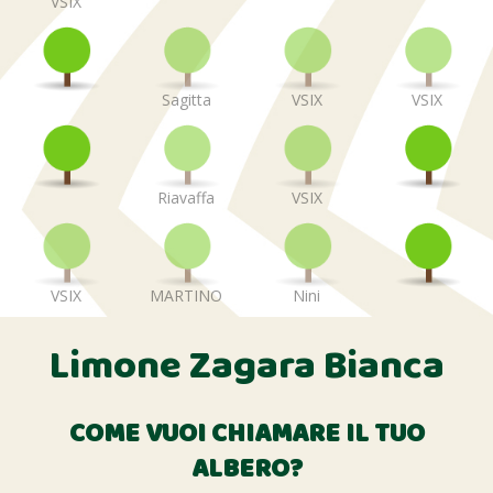
VSIX
Sagitta
VSIX
VSIX
Riavaffa
VSIX
VSIX
MARTINO
Nini
Limone Zagara Bianca
COME VUOI CHIAMARE IL TUO
ALBERO?