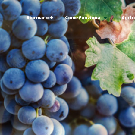
Biormarket
Come funziona
Agric
Adozioni
Regalo