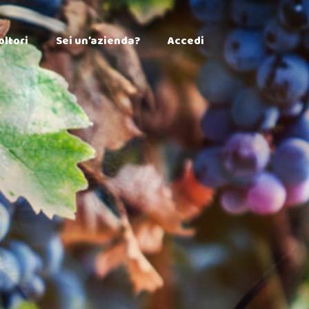
×
oltori
Sei un’azienda?
Accedi