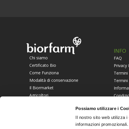
INFO
Chi siamo
FAQ
Certificato Bio
Privacy 
Come Funziona
Termini 
Modalità di conservazione
Termini
Il Biormarket
Informa
Agricoltori
Condizio
Suggerisci un Agricoltore
Piattaf
Possiamo utilizzare i Coo
Lavora con noi
Informat
Il nostro sito web utilizza 
PART
informazioni promozionali.