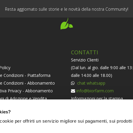
Resta aggiornato sulle storie e le novità della nostra Community!
CONTATTI
Servizio Clienti
Policy
(Dal lun. al gio. dalle 9:00 alle 13
e Condizioni - Piattaforma
dalle 14.00 alle 18.00)
 e Condizioni - Abbonamento
chat whatsapp
tiva Privacy - Abbonamento
info@biorfarm.com
ni di Adozione e Vendita
Informazioni per la stampa
orma ODR
press@biorfarm.com
kies?
iva Societaria
Se sei un Agricoltore Bio e ti pi
i cookie per offrirti un servizio migliore sui pagamenti, sui prodotti
essere dei nostri
clicca qui
.
NERS