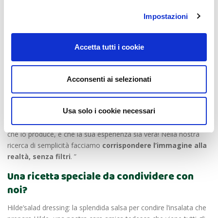
Popolare, eccentrica e sincera
Impostazioni
Quanto è importante per voi il rapporto
diretto con il cliente?
Accetta tutti i cookie
“Io ho preso la gestione completa dell’azienda dal 2005/2006 e
abbiamo completamente
abbandonato tutto quello che non era
il
rapporto diretto con il cliente
(ho tagliato
l’esportazione,
Acconsenti ai selezionati
gli intermediari, grande distribuzione, tutto quello che era un
passaggio in più):
questo è il nostro stile di vita. Per me è
Usa solo i cookie necessari
importante che quando una persona viene ad acquistare
il
proprio olio sappia quello che sta acquistando, conosca la realtà
che lo produce, e che la sua esperienza sia vera! Nella nostra
ricerca di semplicità facciamo
corrispondere l’immagine alla
realtà, senza filtri
. ”
Una ricetta speciale da condividere con
noi?
Hilde’salad dressing: la splendida salsa per condire l’insalata che