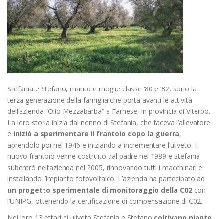
Stefania e Stefano, marito e moglie classe ‘80 e ‘82, sono la
terza generazione della famiglia
che porta avanti le attività
dell’azienda “Olio Mezzabarba” a Farnese, in provincia di Viterbo.
La
loro storia inizia dal nonno di Stefania, che faceva l’allevatore
e
iniziò a sperimentare il
frantoio dopo la guerra
,
aprendolo poi nel 1946 e iniziando a incrementare l’uliveto. Il
nuovo
frantoio venne costruito dal padre nel 1989 e Stefania
subentrò nell’azienda nel 2005,
rinnovando tutti i macchinari e
installando l’impianto fotovoltaico. L’azienda ha partecipato ad
un
progetto sperimentale di monitoraggio della C02
con
l’UNIPG, ottenendo la
certificazione di compensazione di C02.
Nei loro 13 ettari di uliveto Stefania e Stefano
coltivano piante