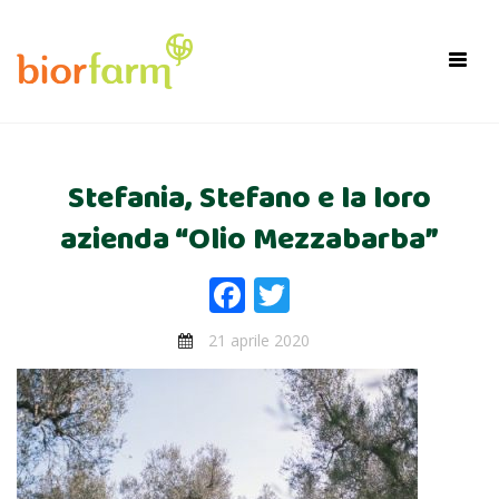
×
Toggl
navig
Stefania, Stefano e la loro
azienda “Olio Mezzabarba”
Facebook
Twitter
21 aprile 2020