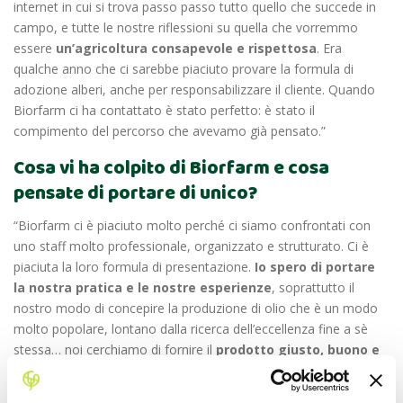
internet in cui si trova passo passo tutto quello che succede in
campo, e tutte le nostre riflessioni su quella che vorremmo
essere
un’agricoltura consapevole e rispettosa
. Era
qualche anno che ci sarebbe piaciuto provare la formula di
adozione alberi, anche per responsabilizzare il cliente. Quando
Biorfarm ci ha contattato è stato perfetto: è stato il
compimento del percorso che avevamo già pensato.”
Cosa vi ha colpito di Biorfarm e cosa
pensate di portare di unico?
“Biorfarm ci è piaciuto molto perché ci siamo confrontati con
uno staff molto professionale, organizzato e strutturato. Ci è
piaciuta la loro formula di presentazione.
Io spero di portare
la nostra pratica e le nostre esperienze
, soprattutto il
nostro modo di concepire la produzione di olio che è un modo
molto popolare, lontano dalla ricerca dell’eccellenza fine a sè
stessa… noi cerchiamo di fornire il
prodotto giusto, buono e
sano ad un prezzo giusto per tutti
. Ecco perché il nostro è
un OlioPop.”