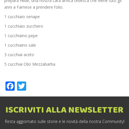
prepara Hilde, una nostra cara amica tedesca che viene tutti gli
anni a Farnese a prendere l’olio.
1 cucchiaio senape
1 cucchiaio zucchero
1 cucchiaino pepe
1 cucchiaino sale
3 cucchiai aceto
5 cucchiai Olio Mezzabarba
Facebook
Twitter
ISCRIVITI ALLA NEWSLETTER
Resta aggiornato sulle storie e le novità della nostra Community!