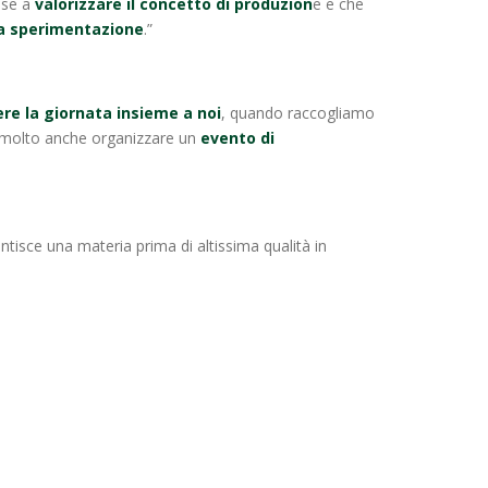
sse a
valorizzare il concetto di produzion
e e che
la sperimentazione
.”
rere la giornata insieme a noi
, quando raccogliamo
be molto anche organizzare un
evento di
ntisce una materia prima di altissima qualità in