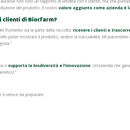
taurasse non solo un rapporto di vendita con il cliente, ma che punta
duzione del prodotto. Il nostro
valore aggiunto come azienda è 
 clienti di Biorfarm?
del frumento sia la parte della raccolta:
ricevere i clienti e trascor
 bello poter mostrare il prodotto, vedere la tracciabilità. Mi piacereb
gnola.”
una e
supporta la biodiversità e l’innovazione
. Un’azienda che gara
enetico.“
e e veloce da preparare.