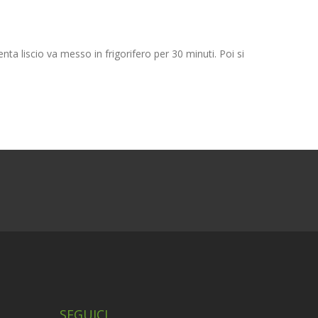
ta liscio va messo in frigorifero per 30 minuti. Poi si
SEGUICI