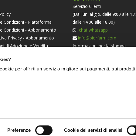
Servizio Clienti
Policy
(Dal lun. al gio. dalle 9:00 alle 13
e Condizioni - Piattaforma
dalle 14.00 alle 18.00)
 e Condizioni - Abbonamento
chat whatsapp
tiva Privacy - Abbonamento
info@biorfarm.com
ni di Adozione e Vendita
Informazioni per la stampa
orma ODR
press@biorfarm.com
kies?
iva Societaria
Se sei un Agricoltore Bio e ti pi
i cookie per offrirti un servizio migliore sui pagamenti, sui prodotti
essere dei nostri
clicca qui
.
NERS
Preferenze
Cookie dei servizi di analisi