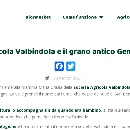
Biormarket
Come funziona
Agric
Adozioni
icola Valbindola e il grano antico Ge
Regalo
Facebook
Twitter
13 marzo 2021
insieme alla mamma Maria Grazia della
Società Agricola Valbindol
gna. La valle prende il nome dal fiume, che nasce dall’Alpe di San Be
coltura lo accompagna fin da quando era bambino
, si sta laurean
onno Amedeo, che prima dava il nome all’azienda.
iologiche
e hanno cambiato il nome della società: Valbindola è il nome 