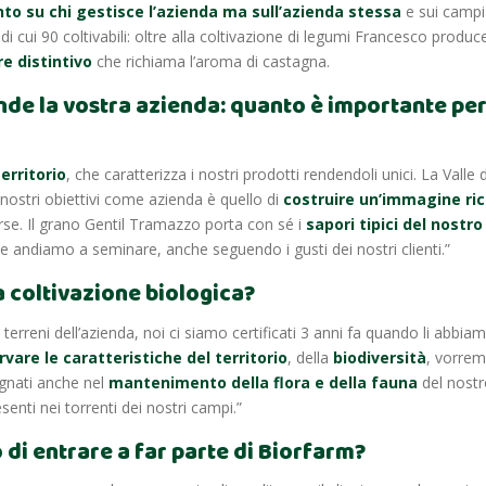
nto su chi gestisce l’azienda ma sull’azienda stessa
e sui campi 
di cui 90 coltivabili: oltre alla coltivazione di legumi Francesco produce
e distintivo
che richiama l’aroma di castagna.
tende la vostra azienda: quanto è importante per
erritorio
, che caratterizza i nostri prodotti rendendoli unici. La Val
nostri obiettivi come azienda è quello di
costruire un’immagine rico
orse. Il grano Gentil Tramazzo porta con sé i
sapori tipici del nostro
 andiamo a seminare, anche seguendo i gusti dei nostri clienti.”
a coltivazione biologica?
terreni dell’azienda, noi ci siamo certificati 3 anni fa quando li abb
vare le caratteristiche del territorio
, della
biodiversità
, vorrem
gnati anche nel
mantenimento della flora e della fauna
del nostr
senti nei torrenti dei nostri campi.”
o di entrare a far parte di Biorfarm?