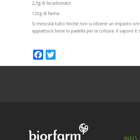
2,5g di bicarbonato
120g di farina
Si mescola tutto finché non si ottiene un impasto omog
appiattisce bene in padella per la cottura. Il sapore è d
Facebook
Twitter
INFO