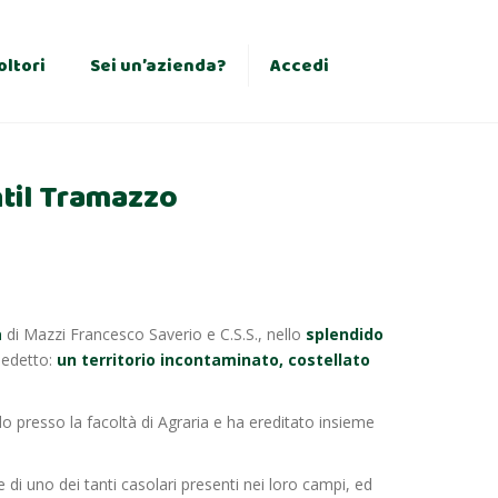
×
oltori
Sei un’azienda?
Accedi
ntil Tramazzo
a
di Mazzi Francesco Saverio e C.S.S., nello
splendido
nedetto:
un territorio incontaminato, costellato
do presso la facoltà di Agraria e ha ereditato insieme
di uno dei tanti casolari presenti nei loro campi, ed