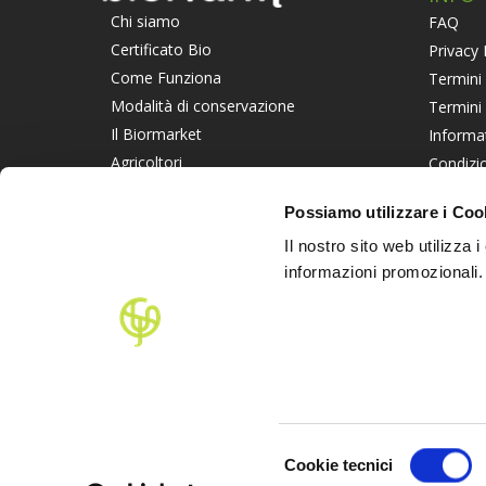
Chi siamo
FAQ
Certificato Bio
Privacy 
Come Funziona
Termini 
Modalità di conservazione
Termini
Il Biormarket
Informa
Agricoltori
Condizio
Suggerisci un Agricoltore
Piattaf
Possiamo utilizzare i Coo
Lavora con noi
Informat
Il nostro sito web utilizza 
PART
informazioni promozionali.
Selezione
Cookie tecnici
del