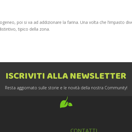
eneo, poi si va ad addizionare la farina. Una volta che l’impasto diven
istintivo, tipico della zona.
ISCRIVITI ALLA NEWSLETTER
Resta aggiornato sulle storie e le novità della nostra Community!
CONTATTI