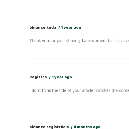
binance koda
1 year ago
Thank you for your sharing. I am worried that I lack c
Registro
1 year ago
I don’t think the title of your article matches the cont
binance registrácia
8 months ago