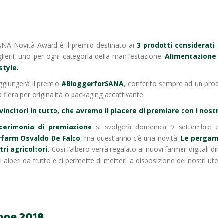
SANA Novità Award è il premio destinato ai
3 prodotti considerati 
glierli, uno per ogni categoria della manifestazione:
Alimentazione 
style.
aggiungerà il premio
#BloggerforSANA
, conferito sempre ad un prodo
a fiera per originalità o packaging accattivante.
 vincitori in tutto, che avremo il piacere di premiare con i nost
cerimonia di premiazione
si svolgerà domenica 9 settembre 
rfarm Osvaldo De Falco
, ma quest’anno c’è una novità!
Le pergame
tri agricoltori.
Così l’albero verrà regalato ai nuovi farmer digitali 
i alberi da frutto e ci permette di metterli a disposizione dei nostri ute
ione 2018