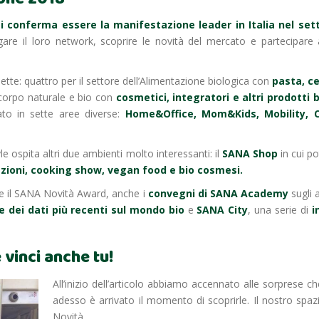
i conferma essere la manifestazione leader in Italia nel setto
argare il loro network, scoprire le novità del mercato e partecipa
ette: quattro per il settore dell’Alimentazione biologica con
pasta, ce
l corpo naturale e bio con
cosmetici, integratori e altri prodotti b
lato in sette aree diverse:
Home&Office, Mom&Kids, Mobility, 
le ospita altri due ambienti molto interessanti: il
SANA Shop
in cui p
zioni, cooking show, vegan food e bio cosmesi.
e il SANA Novità Award, anche i
convegni di SANA Academy
sugli 
 dei dati più recenti sul mondo bio
e
SANA City
, una serie di
i
 vinci anche tu!
All’inizio dell’articolo abbiamo accennato alle sorprese 
adesso è arrivato il momento di scoprirle. Il nostro spazi
Novità.