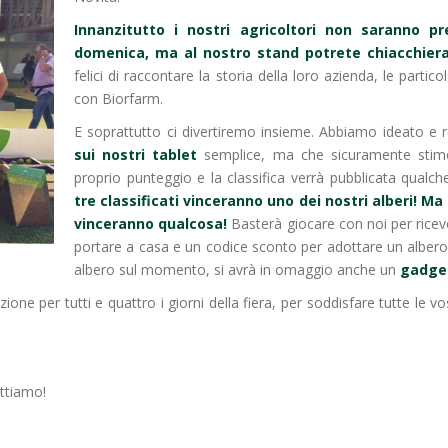
Innanzitutto i nostri agricoltori non saranno p
domenica, ma al nostro stand potrete chiacchiera
felici di raccontare la storia della loro azienda, le particol
con Biorfarm.
E soprattutto ci divertiremo insieme. Abbiamo ideato e
sui nostri tablet
semplice, ma che sicuramente stimo
proprio punteggio e la classifica verrà pubblicata qualc
tre classificati vinceranno uno dei nostri alberi!
Ma 
vinceranno qualcosa!
Basterà giocare con noi per ricev
portare a casa e un codice sconto per adottare un albero b
albero sul momento, si avrà in omaggio anche un
gadget
one per tutti e quattro i giorni della fiera, per soddisfare tutte le vo
ettiamo!