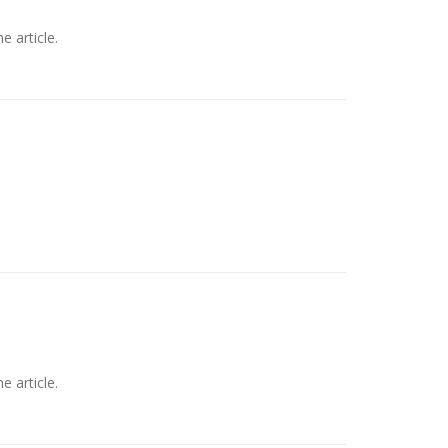
e article.
e article.