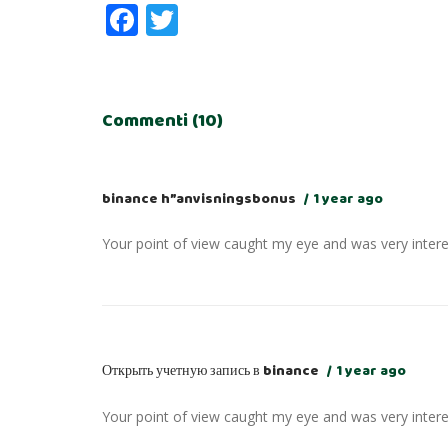
Facebook
Twitter
Commenti (10)
binance h”anvisningsbonus
1 year ago
Your point of view caught my eye and was very interes
Открыть учетную запись в binance
1 year ago
Your point of view caught my eye and was very interes