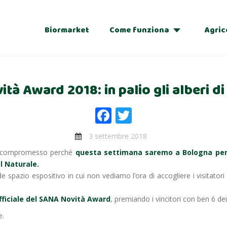
Biormarket
Come funziona
Agric
Adozioni
tà Award 2018: in palio gli alberi di
Regalo
Facebook
Twitter
3 settembre 2018
n è compromesso perché
questa settimana saremo a Bologna per 
l Naturale.
spazio espositivo in cui non vediamo l’ora di accogliere i visitatori
fficiale del SANA Novità Award
, premiando i vincitori con ben 6 dei 
e.