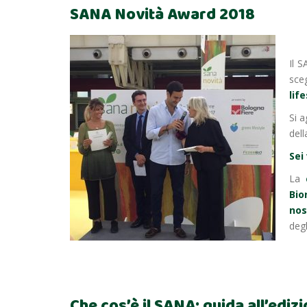
SANA Novità Award 2018
Il 
sce
life
Si 
dell
Sei
La
Bio
nos
degl
Che cos’è il SANA: guida all’ediz