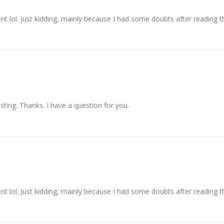
ent lol. Just kidding, mainly because I had some doubts after reading th
ting. Thanks. I have a question for you.
ent lol. Just kidding, mainly because I had some doubts after reading th