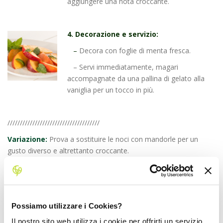
aggiungere una nota croccante.
4. Decorazione e servizio:
–
Decora con foglie di menta fresca.
– Servi immediatamente, magari
accompagnate da una pallina di gelato alla
vaniglia per un tocco in più.
/////////////////////////////////////
Variazione:
Prova a sostituire le noci con mandorle per un
gusto diverso e altrettanto croccante.
FAQ:
Posso usare le susine al posto delle pesche?
–
Assolutamente sì! Le susine sono un’ottima alternativa e
daranno un sapore leggermente diverso ma delizioso.
Possiamo utilizzare i Cookies?
Il nostro sito web utilizza i cookie per offrirti un servizio