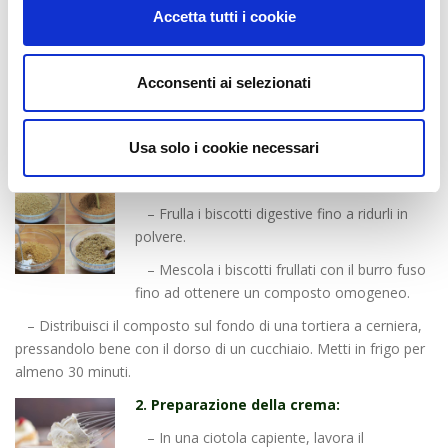
100 g di burro fuso
Accetta tutti i cookie
400 g di formaggio cremoso
200 ml di panna fresca
100 g di zucchero a velo
Acconsenti ai selezionati
300 g di more fresche
Succo di mezzo limone
preparazione:
Usa solo i cookie necessari
1. Preparazione della base:
– Frulla i biscotti digestive fino a ridurli in
polvere.
– Mescola i biscotti frullati con il burro fuso
fino ad ottenere un composto omogeneo.
– Distribuisci il composto sul fondo di una tortiera a cerniera,
pressandolo bene con il dorso di un cucchiaio. Metti in frigo per
almeno 30 minuti.
2. Preparazione della crema:
– In una ciotola capiente, lavora il