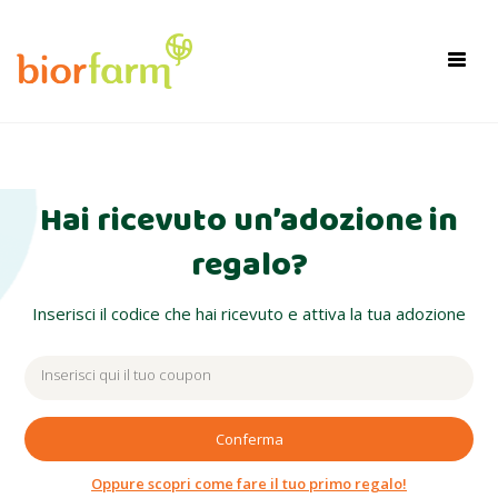
×
Toggl
navig
Hai ricevuto un’adozione in
regalo?
Inserisci il codice che hai ricevuto e attiva la tua adozione
Conferma
Oppure scopri come fare il tuo primo regalo!