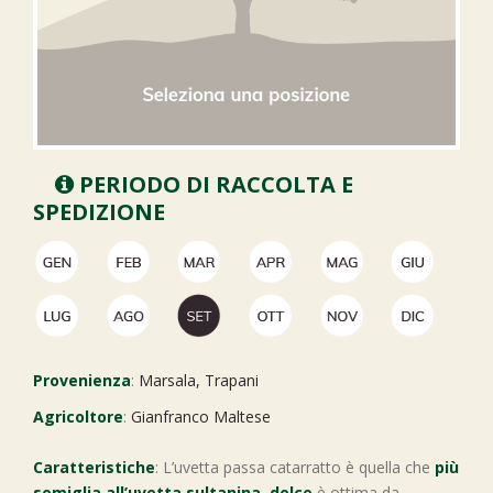
PERIODO DI RACCOLTA E
SPEDIZIONE
Provenienza
:
Marsala, Trapani
Agricoltore
:
Gianfranco Maltese
Caratteristiche
: L’uvetta passa catarratto è quella che
più
somiglia all’uvetta sultanina, dolce
è ottima da