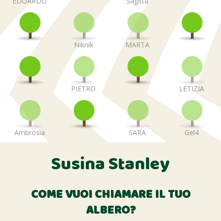
EDOARDO
Sagitta
Niknik
MARTA
PIETRO
LETIZIA
Ambrosia
SARA
Gel4
Susina Stanley
COME VUOI CHIAMARE IL TUO
ALBERO?