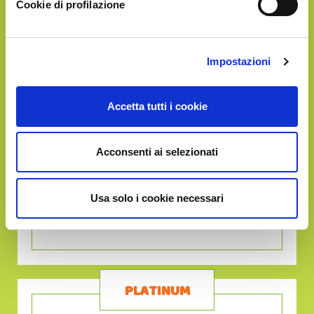
Cookie di profilazione
GOLD
€59.90
Impostazioni
Accetta tutti i cookie
Acconsenti ai selezionati
Circa
10Kg
di frutta
Usa solo i cookie necessari
in un'unica soluzione
PLATINUM