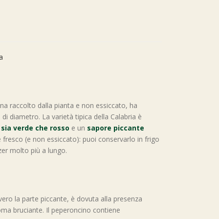
a
na raccolto dalla pianta e non essiccato, ha
m
di diametro. La varietà tipica della Calabria è
e
sia verde che rosso
e un
sapore piccante
fresco (e non essiccato): puoi conservarlo in frigo
er molto più a lungo.
vero la parte piccante, è dovuta alla presenza
roma bruciante. Il peperoncino contiene