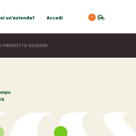
×
Sei un’azienda?
Accedi
0
O PRODOTTO RICEVERE
campo
ià