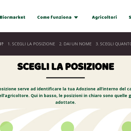
Biormarket
Come funziona
Agricoltori
Adozioni
O?
1.
SCEGLI LA POSIZIONE
2.
DAI UN NOME
3.
SCEGLI QUANT
Regalo
SCEGLI LA POSIZIONE
osizione serve ad identificare la tua Adozione all’interno del 
ell’agricoltore. Qui in basso, le posizioni in chiaro sono quelle g
adottate.