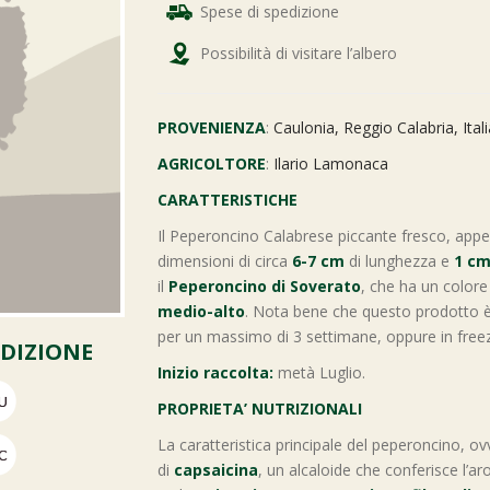
Spese di spedizione
Possibilità di visitare l’albero
PROVENIENZA
:
Caulonia, Reggio Calabria, Itali
AGRICOLTORE
:
Ilario Lamonaca
CARATTERISTICHE
Il Peperoncino Calabrese piccante fresco, appe
dimensioni di circa
6-7 cm
di lunghezza e
1 c
il
Peperoncino di Soverato
, che ha un color
medio-alto
. Nota bene che questo prodotto è 
per un massimo di 3 settimane, oppure in freez
EDIZIONE
Inizio raccolta:
metà Luglio.
PROPRIETA’ NUTRIZIONALI
La caratteristica principale del peperoncino, ov
di
capsaicina
, un alcaloide che conferisce l’a