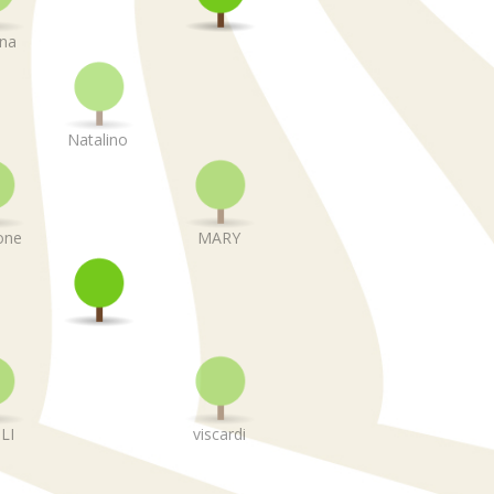
ina
Natalino
one
MARY
LI
viscardi