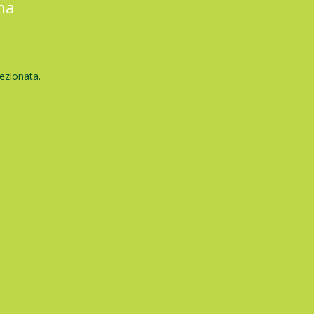
gna
ezionata.