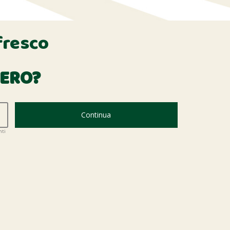
fresco
BERO?
Continua
nti