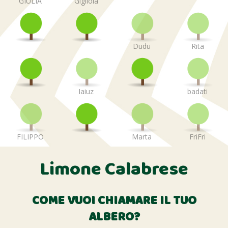
GIULIA
Gigliola
Dudu
Rita
Iaiuz
badati
FILIPPO
Marta
FriFri
Limone Calabrese
COME VUOI CHIAMARE IL TUO
ALBERO?