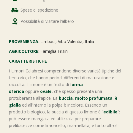
Spese di spedizione
Possibilità di visitare l’albero
PROVENIENZA
:
Limbadi, Vibo Valentia, Italia
AGRICOLTORE
:
Famiglia Frisini
CARATTERISTICHE
I Limoni Calabresi comprendono diverse varietà tipiche del
territorio, che hanno periodi differenti di maturazione e
raccolta. Il limone è un frutto di f
orma
sferica
oppure
ovale
, che spesso presenta una
protuberanza all’apice. La
buccia
,
molto profumata
,
è
gialla
ed all’interno la polpa è incolore. Essendo un
prodotto biologico, la buccia di questo limone è “
edibile
”:
può essere mangiata ed utilizzata per preparare
prelibatezze come limoncello, marmellata, e tanto altro!