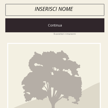
Continua
8
caratteri rimanenti