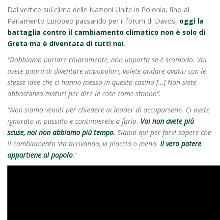
Dal vertice sul clima delle Nazioni Unite in Polonia, fino al
Parlamento Europeo passando per il forum di Davos,
oggi la
battaglia contro il cambiamento climatico non è solo di
Greta ma è diventata di tutti noi
.
“Dobbiamo parlare chiaramente, non importa se è scomodo. Voi
avete paura di diventare impopolari, volete andare avanti con le
stesse idee che ci hanno messo in questo casino […] Non siete
abbastanza maturi per dire le cose come stanno”.
“Non siamo venuti per chiedere ai leader di occuparsene. Ci avete
ignorato in passato e continuerete a farlo.
Voi non avete più
scuse, noi non abbiamo più tempo.
Siamo qui per farvi sapere che
il cambiamento sta arrivando, vi piaccia o meno.
Il vero potere
appartiene al popolo
.”