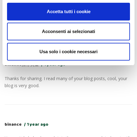
Thank you for your sharing. I am worried that I lack creative
Accetta tutti i cookie
ideas. It is your article that makes me full of hope. Thank you.
But, I have a question, can you help me?
Acconsenti ai selezionati
Usa solo i cookie necessari
Binance推荐奖金
1 year ago
Thanks for sharing. I read many of your blog posts, cool, your
blog is very good.
binance
1 year ago