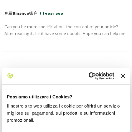
免费Binance账户
1 year ago
Can you be more specific about the content of your article?
After reading it, I still have some doubts. Hope you can help me.
Binance账户
1 year ago
Your point of view caught my eye and was very interesting.
Thanks. I have a question for you.
Possiamo utilizzare i Cookies?
Il nostro sito web utilizza i cookie per offrirti un servizio
migliore sui pagamenti, sui prodotti e su informazioni
promozionali.
註冊即可獲得 100 USDT
1 year ago