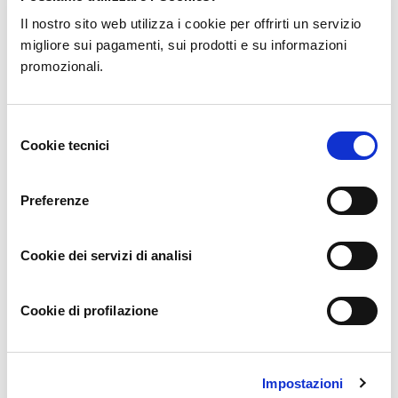
Il nostro sito web utilizza i cookie per offrirti un servizio
migliore sui pagamenti, sui prodotti e su informazioni
promozionali.
binance atvērt kontu
1 year ago
Thanks for sharing. I read many of your blog posts, cool, your
Selezione
blog is very good.
Cookie tecnici
del
consenso
Preferenze
“oppna binance-konto
11 months ago
Cookie dei servizi di analisi
Your article helped me a lot, is there any more related content?
Thanks!
Cookie di profilazione
Impostazioni