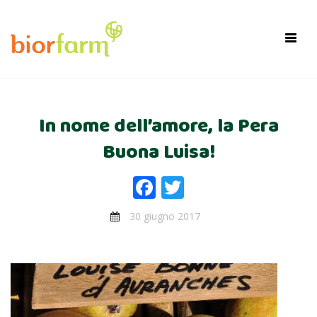
×
Toggl
navig
In nome dell’amore, la Pera
Buona Luisa!
Facebook
Twitter
30 giugno 2017