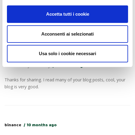
für binance anmelden
11 months ago
Accetta tutti i cookie
Your point of view caught my eye and was very interesting.
Thanks. I have a question for you.
Acconsenti ai selezionati
Usa solo i cookie necessari
binance акаунтын жасау
10 months ago
Thanks for sharing. I read many of your blog posts, cool, your
blog is very good.
binance
10 months ago