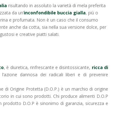
alia
risultando in assoluto la varietà di mela preferita
rizzata da un’
inconfondibile buccia gialla
, più o
rina e profumata. Non è un caso che il consumo
te anche da cotta, sia nella sua versione dolce, per
stosi e creative piatti salati.
to
, è diuretica, rinfrescante e disintossicante,
ricca di
 l’azione dannosa dei radicali liberi e di prevenire
 di Origine Protetta (D.O.P.) è un marchio di origine
itorio in cui sono prodotti. Chi produce alimenti D.O.P
 un prodotto D.O.P è sinonimo di garanzia, sicurezza e