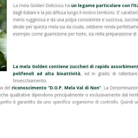
La mela Golden Delicious ha
un legame particolare con l’It
dagli italiani e la più diffusa lungo il nostro territorio. E’ caratte
meno rugginosa e da una polpa consistente e succosa, zucche
ideale per questa mela sia da cruda, sebbene renda perfettamen
esempio come guarnizione per torte, sia nella preparazione di gu
La mela Golden contiene zuccheri di rapido assorbimen
polifenoli ad alta bioattività
, ed in grado di rallentare
l’invecchiamento.
gia del
riconoscimento “D.O.P. Mela Val di Non”
. La Denominazione
istiche qualitative dipendono principalmente o esclusivamente dal terr
rispetto è garantito da uno specifico organismo di controllo. Quindi