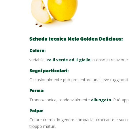
Scheda tecnica Mela Golden Delicious:
Colore
:
variabile t
ra il verde ed il giallo
intenso in relazione
Segni particolari
:
Occasionalmente può presentare una lieve rugginosit
Forma
:
Tronco-conica, tendenzialmente
allungata
. Può app
Polpa
:
Colore crema. In genere compatta, croccante e succo
troppo maturi.