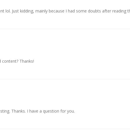
ent lol. Just kidding, mainly because I had some doubts after reading th
ed content? Thanks!
ting. Thanks. I have a question for you.