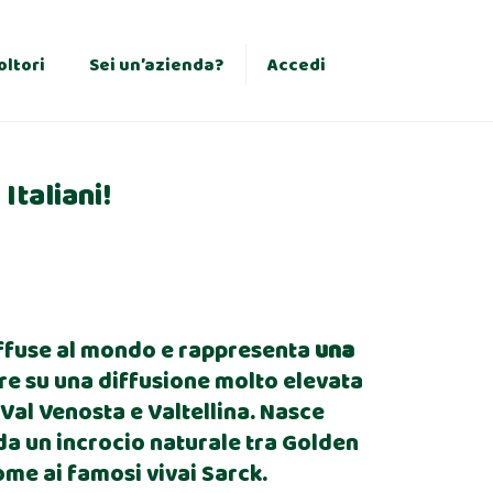
×
oltori
Sei un’azienda?
Accedi
Italiani!
 diffuse al mondo e rappresenta
una
e su una diffusione molto elevata
, Val Venosta e Valtellina. Nasce
, da un incrocio naturale tra Golden
ome ai famosi vivai Sarck.