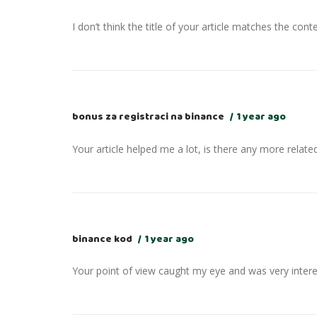
I don’t think the title of your article matches the cont
bonus za registraci na binance
1 year ago
Your article helped me a lot, is there any more relat
binance kod
1 year ago
Your point of view caught my eye and was very interes