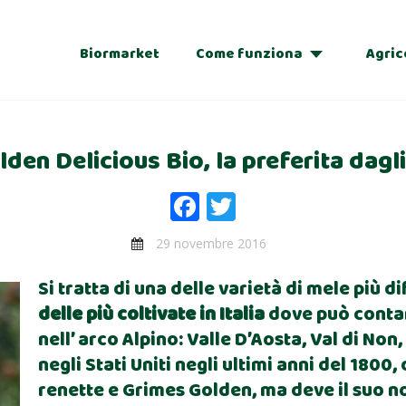
Biormarket
Come funziona
Agric
Adozioni
den Delicious Bio, la preferita dagli 
Regalo
Facebook
Twitter
29 novembre 2016
Si tratta di una delle varietà di mele più
delle più coltivate in Italia
dove può contar
nell’ arco Alpino: Valle D’Aosta, Val di Non
negli Stati Uniti negli ultimi anni del 1800
renette e Grimes Golden, ma deve il suo n