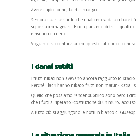
Avete capito bene, ladri di mango.
Sembra quasi assurdo che qualcuno vada a rubare i fr
si possa immaginare. E non parliamo di tre – quattro f
e rivenduti a nero.
Vogliamo raccontarvi anche questo lato poco conosciu
I danni subiti
I frutti rubati non avevano ancora raggiunto lo stadi
Perché i ladri hanno rubato frutti non maturi? Katia 
Quello che possiamo render pubblico sono però i circa 4
che i furti si ripetano (costruzione di un muro, acquis
A tutto ciò si aggiungono le notti in bianco di Giusepp
La situazione generale in Italia