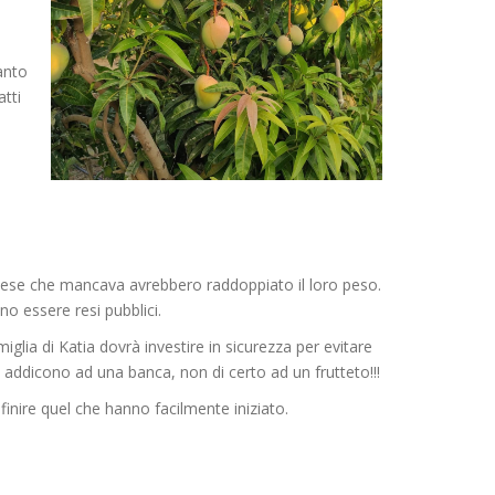
anto
tti
l mese che mancava avrebbero raddoppiato il loro peso.
o essere resi pubblici.
glia di Katia dovrà investire in sicurezza per evitare
i addicono ad una banca, non di certo ad un frutteto!!!
finire quel che hanno facilmente iniziato.