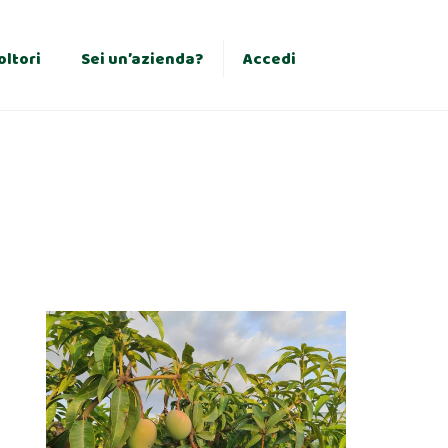
×
oltori
Sei un’azienda?
Accedi