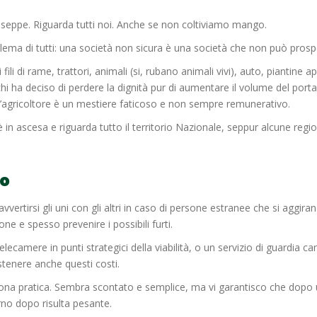
useppe. Riguarda tutti noi. Anche se non coltiviamo mango.
lema di tutti: una società non sicura è una società che non può prosp
i fili di rame, trattori, animali (si, rubano animali vivi), auto, piantin
hi ha deciso di perdere la dignità pur di aumentare il volume del portaf
’agricoltore è un mestiere faticoso e non sempre remunerativo.
è in ascesa e riguarda tutto il territorio Nazionale, seppur alcune regi
no
 avvertirsi gli uni con gli altri in caso di persone estranee che si agg
one e spesso prevenire i possibili furti.
elecamere in punti strategici della viabilità, o un servizio di guardia 
stenere anche questi costi.
buona pratica. Sembra scontato e semplice, ma vi garantisco che dopo
orno dopo risulta pesante.