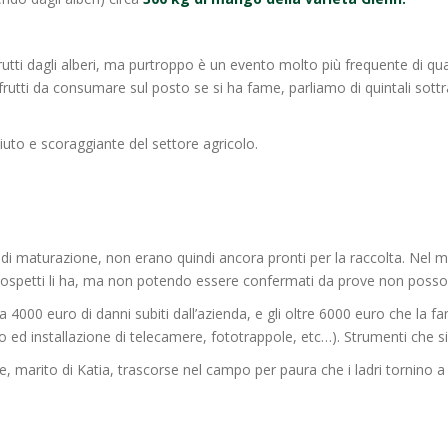
utti dagli alberi, ma purtroppo è un evento molto più frequente di qu
rutti da consumare sul posto se si ha fame, parliamo di quintali sottra
to e scoraggiante del settore agricolo.
o di maturazione, non erano quindi ancora pronti per la raccolta. Ne
i sospetti li ha, ma non potendo essere confermati da prove non posson
000 euro di danni subiti dall’azienda, e gli oltre 6000 euro che la fami
to ed installazione di telecamere, fototrappole, etc…). Strumenti che s
e, marito di Katia, trascorse nel campo per paura che i ladri tornino a 