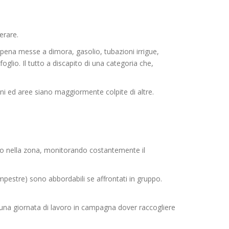
erare.
e appena messe a dimora, gasolio, tubazioni irrigue,
oglio. Il tutto a discapito di una categoria che,
oni ed aree siano maggiormente colpite di altre.
irano nella zona, monitorando costantemente il
campestre) sono abbordabili se affrontati in gruppo.
 una giornata di lavoro in campagna dover raccogliere