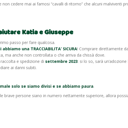
, e non cedere mai ai famosi “cavalli di ritorno” che alcuni malviventi 
iutare Katia e Giuseppe
primo passo per fare qualcosa.
ui abbiamo una TRACCIABILITA’ SICURA
! Comprare direttamente dall
ta, ma anche non controllata o che arriva da chissà dove.
 raccolta e spedizione di
settembre 2023
: si lo so, sarà un’adozio
are ai danni subiti.
 male solo se siamo divisi e se abbiamo paura
.
brave persone siano in numero nettamente superiore, allora possiamo i