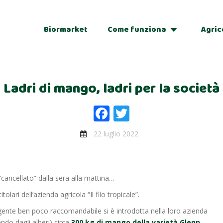
Biormarket
Come funziona
Agric
Adozioni
Ladri di mango, ladri per la società
Regalo
Facebook
Twitter
22 luglio 2022
cancellato” dalla sera alla mattina…
lari dell’azienda agricola “Il filo tropicale”.
gente ben poco raccomandabile si è introdotta nella loro azienda
ndo dagli alberi) circa
300 kg di mango della varietà Glenn.