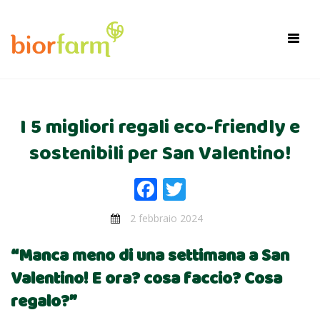
×
Toggl
navig
I 5 migliori regali eco-friendly e
sostenibili per San Valentino!
Facebook
Twitter
2 febbraio 2024
“Manca meno di una settimana a San
Valentino! E ora? cosa faccio? Cosa
regalo?”