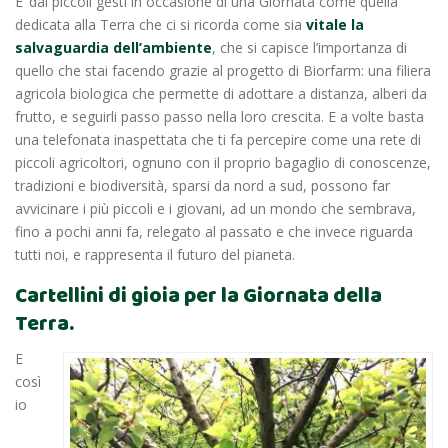
E’ dai piccoli gesti in occasione di una Giornata come quella
dedicata alla Terra che ci si ricorda come sia
vitale la
salvaguardia dell’ambiente
, che si capisce l’importanza di
quello che stai facendo grazie al progetto di Biorfarm: una filiera
agricola biologica che permette di adottare a distanza, alberi da
frutto, e seguirli passo passo nella loro crescita. E a volte basta
una telefonata inaspettata che ti fa percepire come una rete di
piccoli agricoltori, ognuno con il proprio bagaglio di conoscenze,
tradizioni e biodiversità, sparsi da nord a sud, possono far
avvicinare i più piccoli e i giovani, ad un mondo che sembrava,
fino a pochi anni fa, relegato al passato e che invece riguarda
tutti noi, e rappresenta il futuro del pianeta.
Cartellini di gioia per la Giornata della
Terra.
E
così
io