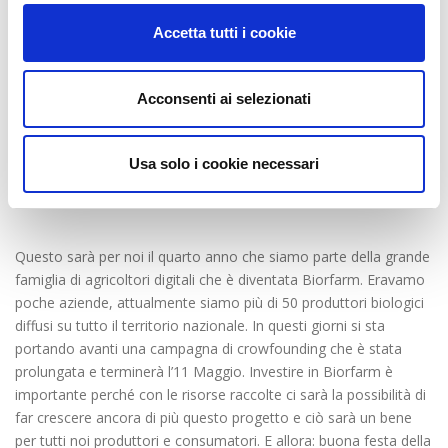
produca buoni frutti.Questo senso di responsabilità ci guida nelle
Accetta tutti i cookie
nostre azioni e nella nostra scelta di condurre un’agricoltura
sana, biologica che rispetti il pianeta che ci ospita e la nostra
Madre Terra.
Acconsenti ai selezionati
Usa solo i cookie necessari
La realtà di Biorfarm.
Questo sarà per noi il quarto anno che siamo parte della grande
famiglia di agricoltori digitali che è diventata Biorfarm. Eravamo
poche aziende, attualmente siamo più di 50 produttori biologici
diffusi su tutto il territorio nazionale. In questi giorni si sta
portando avanti una campagna di crowfounding che è stata
prolungata e terminerà l’11 Maggio. Investire in Biorfarm è
importante perché con le risorse raccolte ci sarà la possibilità di
far crescere ancora di più questo progetto e ciò sarà un bene
per tutti noi produttori e consumatori. E allora: buona festa della