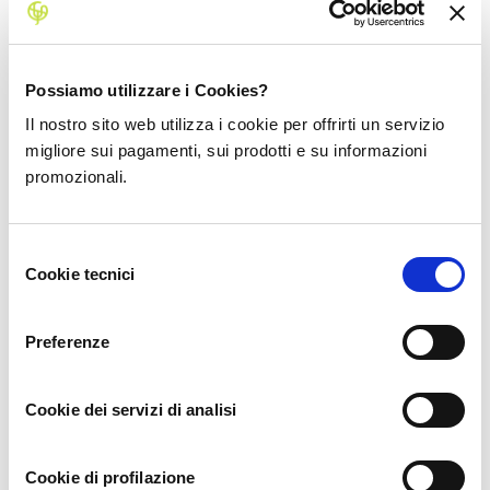
Your article helped me a lot, is there any more related content?
Thanks!
Possiamo utilizzare i Cookies?
Il nostro sito web utilizza i cookie per offrirti un servizio
migliore sui pagamenti, sui prodotti e su informazioni
promozionali.
binance
1 year ago
Your point of view caught my eye and was very interesting.
Selezione
Thanks. I have a question for you.
Cookie tecnici
del
consenso
Preferenze
create a binance account
1 year ago
Cookie dei servizi di analisi
Thank you for your sharing. I am worried that I lack creative
Cookie di profilazione
ideas. It is your article that makes me full of hope. Thank you.