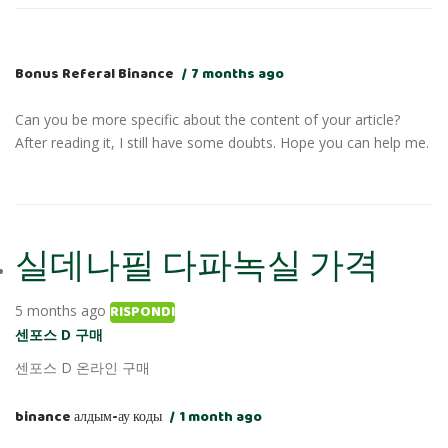
Bonus Referal Binance
7 months ago
Can you be more specific about the content of your article?
After reading it, I still have some doubts. Hope you can help me.
실데나필 다파녹실 가격
RISPONDI
5 months ago
센포스 D 구매
센포스 D 온라인 구매
binance алдым-ау коды
1 month ago