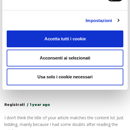
But, I have a question, can you help me?
Impostazioni
Accetta tutti i cookie
registrace na binance
1 year ago
Thank you for your sharing. I am worried that I lack creative
Acconsenti ai selezionati
ideas. It is your article that makes me full of hope. Thank you.
But, I have a question, can you help me?
Usa solo i cookie necessari
Registrati
1 year ago
I don’t think the title of your article matches the content lol. Just
kidding, mainly because I had some doubts after reading the