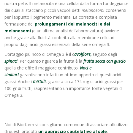
nostra pelle. Il melanocita è una cellula dalla forma tondeggiante
dai quali si staccano piccoli vacuoli detti
melanosomi
contenenti
per l’appunto il pigmento melanina. La corretta e completa
formazione dei
prolungamenti dei melanociti e dei
melanosomi
(e un ultima analisi dell’abbronzatura) avviene
anche grazie alla fluidità conferita alla membrane cellulari
proprio dagli acidi grassi essenziali della serie omega 3.
L’ortaggio più ricco di Omega 3 è il c
avolfiore,
seguito dagli
spinaci
. Per quanto riguarda la frutta è la
frutta secca con guscio
quella che offre il maggiore contributo.
Noci e
similari
garantiscono infatti un ottimo apporto di questi acidi
grassi. Anche i
mirtilli
, grazie a circa 174 mg di acidi grassi per
100 gr di frutti, rappresentano un importante fonte vegetali di
Omega 3.
Noi di Biorfarm vi consigliamo comunque di associare all’utilizzo
di questi prodotti
un approccio cautelativo al sole
.