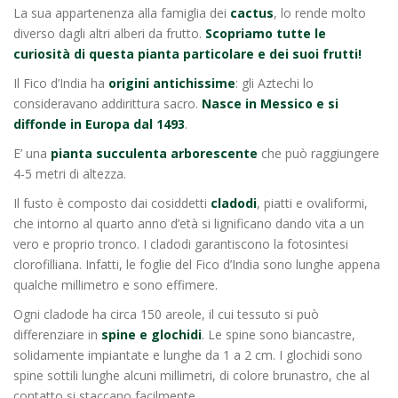
La sua appartenenza alla famiglia dei
cactus
, lo rende molto
diverso dagli altri alberi da frutto.
Scopriamo tutte le
curiosità di questa pianta particolare e dei suoi frutti!
Il Fico d’India ha
origini antichissime
: gli Aztechi lo
consideravano addirittura sacro.
Nasce in Messico e si
diffonde in Europa dal 1493
.
E’ una
pianta succulenta arborescente
che può raggiungere
4-5 metri di altezza.
Il fusto è composto dai cosiddetti
cladodi
, piatti e ovaliformi,
che intorno al quarto anno d’età si lignificano dando vita a un
vero e proprio tronco. I cladodi garantiscono la fotosintesi
clorofilliana. Infatti, le foglie del Fico d’India sono lunghe appena
qualche millimetro e sono effimere.
Ogni cladode ha circa 150 areole, il cui tessuto si può
differenziare in
spine e glochidi
. Le spine sono biancastre,
solidamente impiantate e lunghe da 1 a 2 cm. I glochidi sono
spine sottili lunghe alcuni millimetri, di colore brunastro, che al
contatto si staccano facilmente.