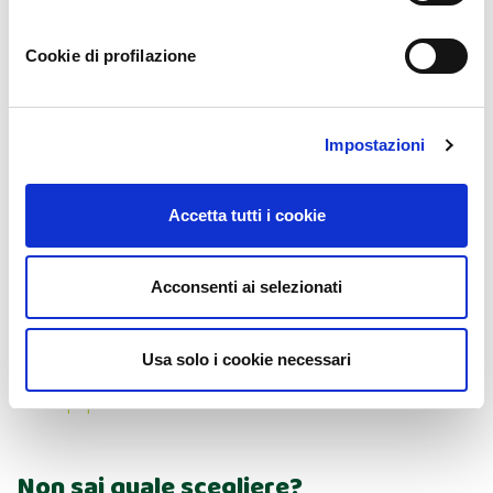
Colore
: bianco
Cookie di profilazione
Impostazioni
Accetta tutti i cookie
Forma
: ovoidale
Acconsenti ai selezionati
Polpa
: croccante
Gusto
: dolce e saporito
Periodo di raccolta
: da inizio ottobre a metà novembre
Usa solo i cookie necessari
Segni particolari
: è la varietà più pregiata
Clicca qui per adottare un Fico d’India bianco Bio.
Non sai quale scegliere?