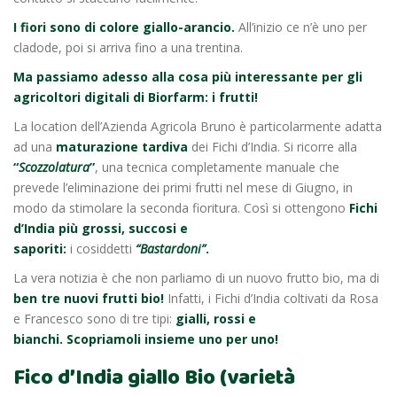
I fiori sono di colore giallo-arancio.
All’inizio ce n’è uno per
cladode, poi si arriva fino a una trentina.
Ma passiamo adesso alla cosa più interessante per gli
agricoltori digitali di Biorfarm: i frutti!
La location dell’Azienda Agricola Bruno è particolarmente adatta
ad una
maturazione tardiva
dei Fichi d’India. Si ricorre alla
“
Scozzolatura
”
, una tecnica completamente manuale che
prevede l’eliminazione dei primi frutti nel mese di Giugno, in
modo da stimolare la seconda fioritura. Così si ottengono
Fichi
d’India più grossi, succosi e
saporiti:
i cosiddetti
“Bastardoni”
.
La vera notizia è che non parliamo di un nuovo frutto bio, ma di
ben tre nuovi frutti bio!
Infatti, i Fichi d’India coltivati da Rosa
e Francesco sono di tre tipi:
gialli, rossi e
bianchi.
Scopriamoli insieme uno per uno!
Fico d’India giallo Bio (varietà