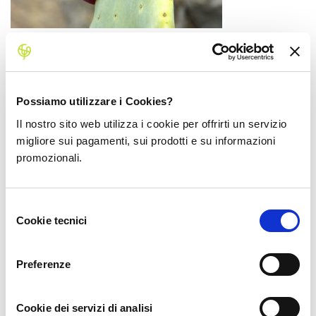
Forma
: ovoidale
Polpa
: friabile
Gusto
: molto dolce
Periodo di raccolta
: da inizio ottobre a metà novembre
Possiamo utilizzare i Cookies?
Segni particolari
: ha una quantità di semi inferiore alle altre
Il nostro sito web utilizza i cookie per offrirti un servizio
varietà
migliore sui pagamenti, sui prodotti e su informazioni
Clicca qui per adottare un Fico d’India rosso Bio.
promozionali.
Fico d’India bianco Bio (varietà
Selezione
Cookie tecnici
del
Muscaredda
)
consenso
Preferenze
SCHEDA
TECNICA
Cookie dei servizi di analisi