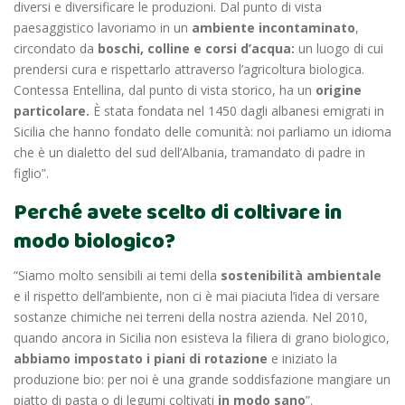
diversi e diversificare le produzioni. Dal punto di vista
paesaggistico lavoriamo in un
ambiente incontaminato
,
circondato da
boschi, colline e corsi d’acqua:
un luogo di cui
prendersi cura e rispettarlo attraverso l’agricoltura biologica.
Contessa Entellina, dal
punto di vista storico, ha un
origine
particolare.
È stata fondata nel
1450
dagli albanesi emigrati in
Sicilia che hanno fondato delle comunità: noi parliamo un idioma
che è un dialetto del sud dell’Albania, tramandato di padre in
figlio”.
Perché avete scelto di coltivare in
modo biologico?
“Siamo molto sensibili ai temi della
sostenibilità ambientale
e il rispetto dell’ambiente, non ci è mai piaciuta l’idea di versare
sostanze chimiche nei terreni della nostra azienda. Nel 2010,
quando ancora in Sicilia non esisteva la filiera di grano biologico,
abbiamo impostato i piani di rotazione
e iniziato la
produzione bio: per noi è una grande soddisfazione mangiare un
piatto di pasta o di
legumi coltivati
in modo sano
”.