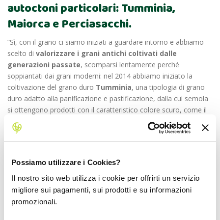
autoctoni particolari: Tumminia,
Maiorca e Perciasacchi.
“Sì, con il grano ci siamo iniziati a guardare intorno e abbiamo
scelto di
valorizzare i grani antichi coltivati dalle
generazioni passate
, scomparsi lentamente perché
soppiantati dai grani moderni: nel 2014 abbiamo iniziato l
a
coltivazione del grano duro
Tumminia
, una tipologia di grano
duro adatto alla panificazione e pastificazione,
dalla cui semola
si ottengono prodotti con il caratteristico colore scuro
, come il
pane nero di Castelvetrano. Oltre alla varietà Tumminia, ci
siamo dedicati al
la coltivazione del grano tenero
Maiorca
,
antica varietà di grano tenero siciliano storicamente utilizzata
per la produzione di dolci tipici.
Da circa 4 anni abbiamo
avviato
Possiamo utilizzare i Cookies?
la coltivazione di
Perciasacch
i
, varietà di grano duro antica
locale. Si
chiama così perché “perciava” (bucava) i sacchi per la
Il nostro sito web utilizza i cookie per offrirti un servizio
sua forma allungata.
Entrambi
i grani hanno sapori e aromi
migliore sui pagamenti, sui prodotti e su informazioni
unici,
con un
glutine con caratteristiche diverse dai grani
promozionali.
moderni che lo rendono più digeribile”.