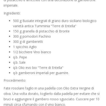
imperiale.
Ingredienti:
500 g Busiate integrali di grano duro siciliano biologico
varietà antica Tumminia “Terre di Entella”
150 g granella di pistacchio di Bronte
300 g pomodori Pachino
300 g di gamberetti
1 spicchio Aglio
1/2 bicchiere Vino bianco
q.b. Pepe
q.b. Sale
q.b Olio evo bio “Terre di Entella”
q.b gamberoni imperiali per guarnire.
Procedimento:
Fate rosolare l’aglio in una padella con Olio Extra Vergine di
oliva. Una volta dorato, toglierlo dalla padella per evitare che si
bruci e aggiungere il gambero rosso sgusciato. Cuocere per 10
minuti circa sfumando con il vino bianco.