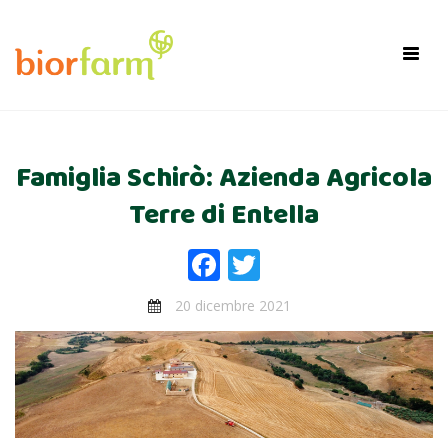
×
Toggl
navig
Famiglia Schirò: Azienda Agricola
Terre di Entella
Facebook
Twitter
20 dicembre 2021