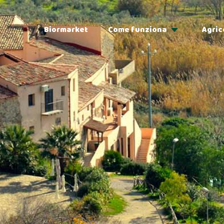
Biormarket
Come funziona
Agric
Adozioni
Regalo