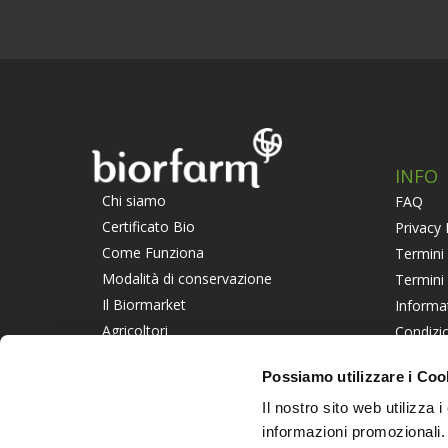
INFO
Chi siamo
FAQ
Certificato Bio
Privacy 
Come Funziona
Termini 
Modalità di conservazione
Termini
Il Biormarket
Informa
Agricoltori
Condizio
Suggerisci un Agricoltore
Piattaf
Possiamo utilizzare i Coo
Lavora con noi
Informat
Il nostro sito web utilizza 
PART
informazioni promozionali.