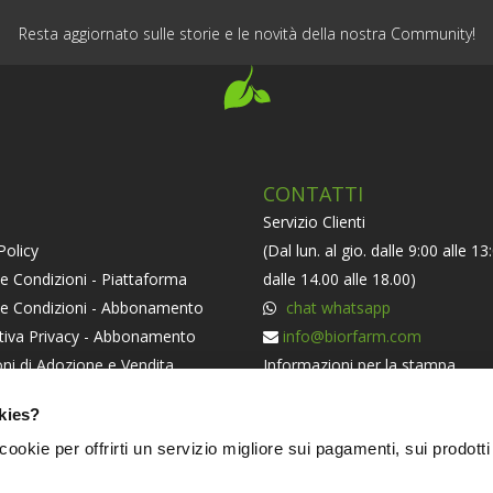
Resta aggiornato sulle storie e le novità della nostra Community!
CONTATTI
Servizio Clienti
Policy
(Dal lun. al gio. dalle 9:00 alle 13
e Condizioni - Piattaforma
dalle 14.00 alle 18.00)
 e Condizioni - Abbonamento
chat whatsapp
tiva Privacy - Abbonamento
info@biorfarm.com
ni di Adozione e Vendita
Informazioni per la stampa
orma ODR
press@biorfarm.com
kies?
iva Societaria
Se sei un Agricoltore Bio e ti pi
i cookie per offrirti un servizio migliore sui pagamenti, sui prodotti
essere dei nostri
clicca qui
.
NERS