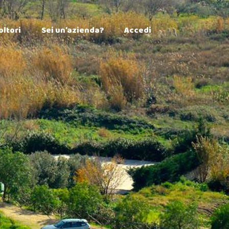
×
oltori
Sei un’azienda?
Accedi