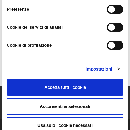
operai stagionali e collaboratori. L’azienda si è
Preferenze
specializzata nella
produzione della pianta di limone
Femminello Siracusano
e Salvatore ha deciso inoltre di
investire nella
coltivazione biologica dell’avocado
.
Cookie dei servizi di analisi
La Scelta
Cookie di profilazione
Gli Alberi
Impostazioni
Mappa
Accetta tutti i cookie
ISCRIVITI ALLA NEWSLETTER
Acconsenti ai selezionati
Resta aggiornato sulle storie e le novità della nostra Community!
Usa solo i cookie necessari