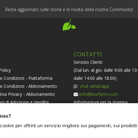
Resta aggiornato sulle storie e le novità della nostra Community!
CONTATTI
Servizio Clienti
Policy
(Dal lun. al gio. dalle 9:00 alle 13
e Condizioni - Piattaforma
dalle 14.00 alle 18.00)
 e Condizioni - Abbonamento
chat whatsapp
tiva Privacy - Abbonamento
info@biorfarm.com
ni di Adozione e Vendita
Informazioni per la stampa
orma ODR
press@biorfarm.com
kies?
iva Societaria
Se sei un Agricoltore Bio e ti pi
i cookie per offrirti un servizio migliore sui pagamenti, sui prodotti
essere dei nostri
clicca qui
.
NERS