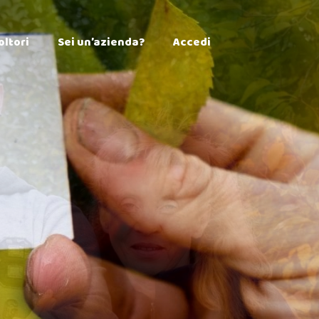
×
oltori
Sei un’azienda?
Accedi