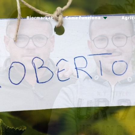
Biormarket
Come funziona
Agric
Adozioni
Regalo