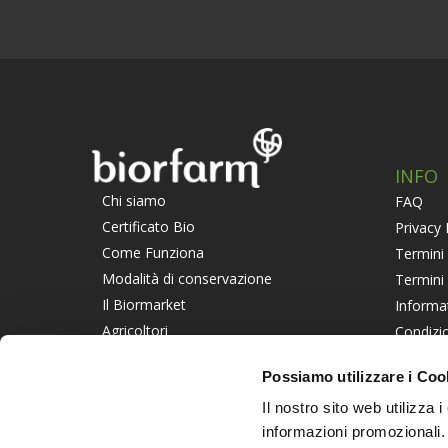
INFO
Chi siamo
FAQ
Certificato Bio
Privacy 
Come Funziona
Termini 
Modalità di conservazione
Termini
Il Biormarket
Informa
Agricoltori
Condizio
Suggerisci un Agricoltore
Piattaf
Possiamo utilizzare i Coo
Lavora con noi
Informat
Il nostro sito web utilizza 
PART
informazioni promozionali.