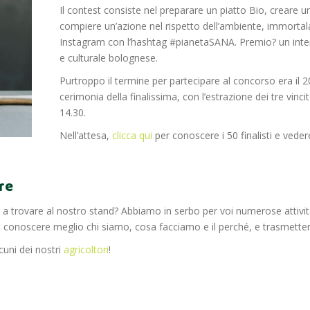
Il contest consiste nel preparare un piatto Bio, creare 
compiere un’azione nel rispetto dell’ambiente, immortal
Instagram con l’hashtag #pianetaSANA. Premio? un inter
e culturale bolognese.
Purtroppo il termine per partecipare al concorso era il 20
cerimonia della finalissima, con l’estrazione dei tre vinci
14.30.
Nell’attesa,
clicca qui
per conoscere i 50 finalisti e vedere 
are
ci a trovare al nostro stand? Abbiamo in serbo per voi numerose attivi
 di conoscere meglio chi siamo, cosa facciamo e il perché, e trasmett
cuni dei nostri
agricoltori
!