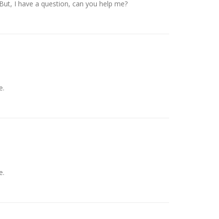
. But, I have a question, can you help me?
e.
e.