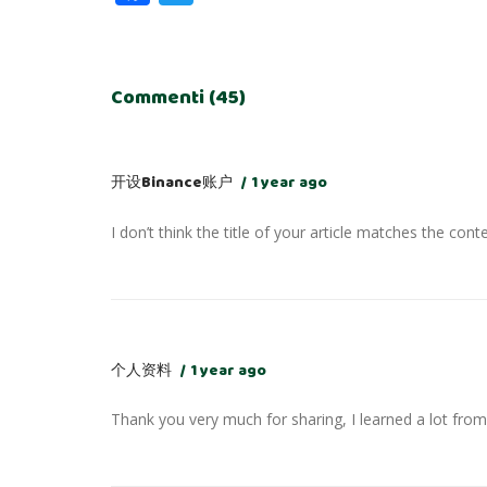
Commenti (45)
开设Binance账户
1 year ago
I don’t think the title of your article matches the cont
个人资料
1 year ago
Thank you very much for sharing, I learned a lot from 