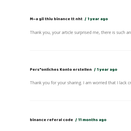
M~a gii thiu binance tt nht
1 year ago
Thank you, your article surprised me, there is such an 
Pers”onliches Konto erstellen
1 year ago
Thank you for your sharing. I am worried that I lack c
binance referal code
11 months ago