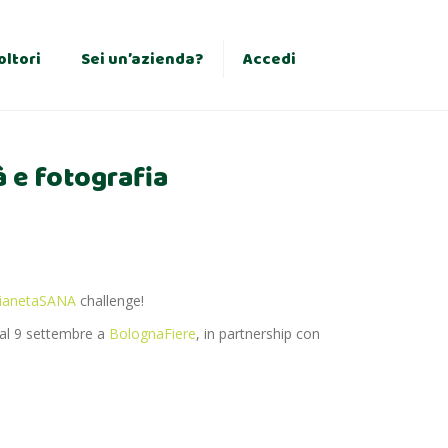
×
oltori
Sei un’azienda?
Accedi
à e fotografia
ianetaSANA
challenge!
 al 9 settembre a
BolognaFiere
, in partnership con