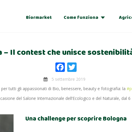
Biormarket
Come funziona
Agric
Adozioni
– Il contest che unisce sostenibilit
Regalo
Facebook
Twitter
5 settembre 2019
er tutti gli appassionati di Bio, benessere, beauty e fotografia: la
#
p
casione del Salone Internazionale dell’Ecologico e del Naturale, dal 6
Una challenge per scoprire Bologna