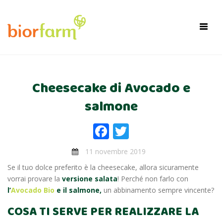
×
Toggl
navig
Cheesecake di Avocado e
salmone
Facebook
Twitter
11 novembre 2019
Se il tuo dolce preferito è la cheesecake, allora sicuramente
vorrai provare la
versione salata
! Perché non farlo con
l’
Avocado Bio
e il salmone,
un abbinamento sempre vincente?
COSA TI SERVE PER REALIZZARE LA