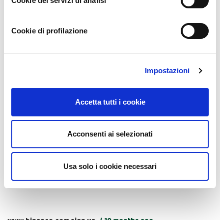
Cookie dei servizi di analisi
Cookie di profilazione
kjkjj
11 months ago
jljkljkjjkjljk
Impostazioni
Accetta tutti i cookie
binance referral
10 months ago
Acconsenti ai selezionati
Your article helped me a lot, is there any more related content?
Thanks!
Usa solo i cookie necessari