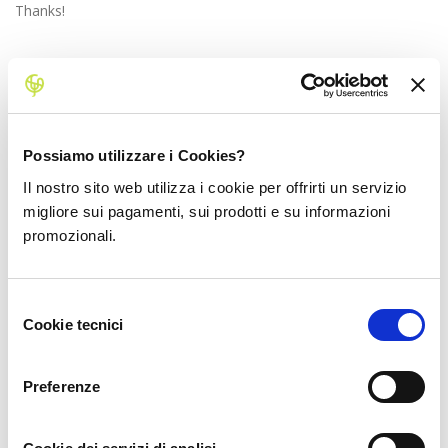
Thanks!
código de referencia de Binance
1 year ago
Possiamo utilizzare i Cookies?
Your article helped me a lot, is there any more related content?
Il nostro sito web utilizza i cookie per offrirti un servizio
Thanks!
migliore sui pagamenti, sui prodotti e su informazioni
promozionali.
Selezione
Cookie tecnici
del
www.binance.com registrati
1 year ago
consenso
Can you be more specific about the content of your article?
Preferenze
After reading it, I still have some doubts. Hope you can help me.