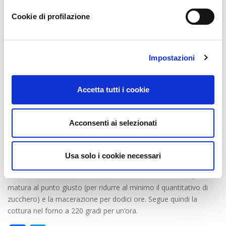
Cookie di profilazione
Impostazioni
trasformazione che portano ai nostri prodotti, perché ho
sperimentato che
i clienti sono curiosi di conoscere
a fondo
Accetta tutti i cookie
le caratteristiche di ciò che mettono sulla tavola e capire i vari
passaggi che fanno la qualità di un prodotto. Per me è
fondamentale il rapporto con i clienti e mi piacerebbe
Acconsenti ai selezionati
condividere sulla piattaforma di Biorfarm anche le fotografie dei
campi, dei frutteti e del raccolto.”
Qual’è la tua ricetta del cuore?
Usa solo i cookie necessari
Confettura extra di albicocche
. Richiede frutta fresca, sana e
matura al punto giusto (per ridurre al minimo il quantitativo di
zucchero) e la macerazione per dodici ore. Segue quindi la
cottura nel forno a 220 gradi per un’ora.