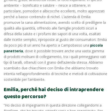
ambiente – bonificato e salubre – riesce a ottenere, in
particolare, pomodori e albicocche eccellenti, molto apprezzati
perché a basso contenuto di nichel. L’azienda di Emilia
promuove la sana alimentazione, avendo scelto di prediligere la
qualità alla quantità, offrendo alle famiglie prodotti sicuri a
difesa della salute e i profumi dei sapori di una volta, esaltati
dalle ricette semplici, riproposte al gusto dei consumatori. Emilia
da poco più di un anno ha aperto a Campobasso una
piccola
panetteria
, dove è possibile trovare anche una vasta gamma
di prodotti molisani di collegamento, tra i quali primeggiano vati
tipi di taralli, ottenuti con il grano dell’azienda stessa. Abbiamo
scambiato due chiacchiere con Emilia che abbiamo trovato
intenta nell’approfondimento di tecniche e metodi di coltivazione
sostenibile per l’ambiente.
Emilia, perché hai deciso di intraprendere
questo percorso?
“Ho deciso di impegnarmi in questa direzione collegandomi a
Biorfarm, che ho trovato azienda seria e ben organizzata. Per