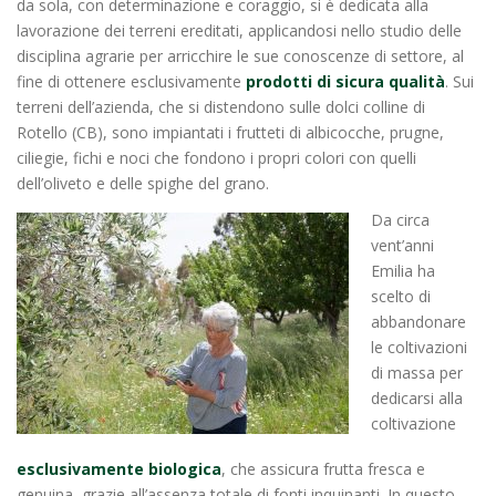
da sola, con determinazione e coraggio, si è dedicata alla
lavorazione dei terreni ereditati, applicandosi nello studio delle
disciplina agrarie per arricchire le sue conoscenze di settore, al
fine di ottenere esclusivamente
prodotti di sicura qualità
. Sui
terreni dell’azienda, che si distendono sulle dolci colline di
Rotello (CB), sono impiantati i frutteti di albicocche, prugne,
ciliegie, fichi e noci che fondono i propri colori con quelli
dell’oliveto e delle spighe del grano.
Da circa
vent’anni
Emilia ha
scelto di
abbandonare
le coltivazioni
di massa per
dedicarsi alla
coltivazione
esclusivamente biologica
, che assicura frutta fresca e
genuina, grazie all’assenza totale di fonti inquinanti. In questo