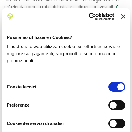
un’azienda come la mia, biologica e di dimensioni gestibili,
è
importante la comunicazione e la diffusione della
conoscenza dei prodotti
, spingendo, in particolare, le noci e
le albicocche, che hanno un intenso sapore aromatico.”
Se dovessi qualificare la tua azienda, quali
Possiamo utilizzare i Cookies?
aggettivi sceglieresti?
Il nostro sito web utilizza i cookie per offrirti un servizio
migliore sui pagamenti, sui prodotti e su informazioni
“Non ho dubbi: azienda seria, responsabile, sostenibile.”
promozionali.
Biorfarm è nota perché dà agli agricoltori
la possibilità di condividere quello che
Selezione
hanno: cosa ti piacerebbe condividere
Cookie tecnici
del
maggiormente con i tuoi biofarmers?
consenso
“Sicuramente i
Preferenze
processi di
coltivazione e
Cookie dei servizi di analisi