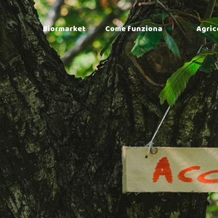
Biormarket
Come funziona
Agric
Adozioni
Regalo