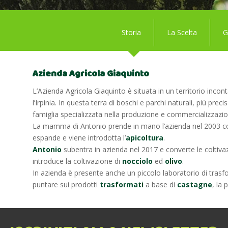
Storia
La Scelta
G
Azienda Agricola Giaquinto
L’Azienda Agricola Giaquinto è situata in un territorio inc
l’Irpinia. In questa terra di boschi e parchi naturali, più pre
famiglia specializzata nella produzione e commercializzazi
La mamma di Antonio prende in mano l’azienda nel 2003 con l’o
espande e viene introdotta l’
apicoltura
.
Antonio
subentra in azienda nel 2017 e converte le coltivazi
introduce la coltivazione di
nocciolo
ed
olivo
.
In azienda è presente anche un piccolo laboratorio di trasf
puntare sui prodotti
trasformati
a base di
castagne
, la 