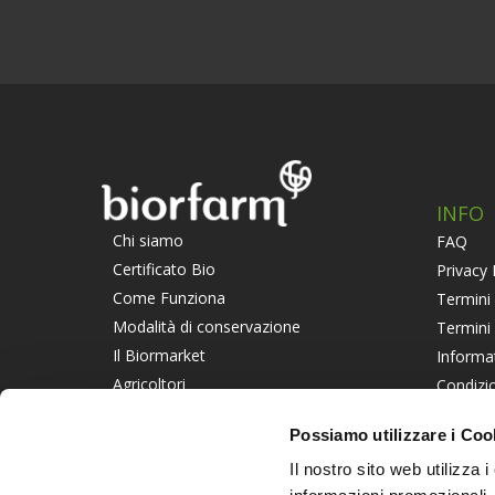
INFO
Chi siamo
FAQ
Certificato Bio
Privacy 
Come Funziona
Termini 
Modalità di conservazione
Termini
Il Biormarket
Informa
Agricoltori
Condizio
Suggerisci un Agricoltore
Piattaf
Possiamo utilizzare i Coo
Lavora con noi
Informat
Il nostro sito web utilizza 
PART