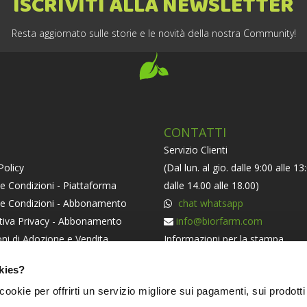
ISCRIVITI ALLA NEWSLETTER
Resta aggiornato sulle storie e le novità della nostra Community!
CONTATTI
Servizio Clienti
Policy
(Dal lun. al gio. dalle 9:00 alle 13
e Condizioni - Piattaforma
dalle 14.00 alle 18.00)
 e Condizioni - Abbonamento
chat whatsapp
tiva Privacy - Abbonamento
info@biorfarm.com
ni di Adozione e Vendita
Informazioni per la stampa
orma ODR
press@biorfarm.com
kies?
iva Societaria
Se sei un Agricoltore Bio e ti pi
i cookie per offrirti un servizio migliore sui pagamenti, sui prodotti
essere dei nostri
clicca qui
.
NERS