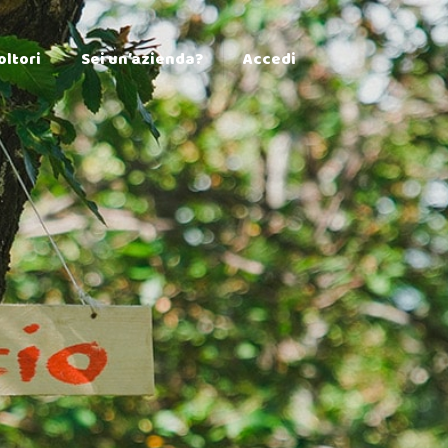
×
oltori
Sei un’azienda?
Accedi