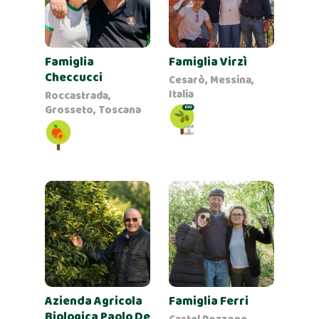
Famiglia
Famiglia Virzì
Checcucci
Cesarò, Messina,
Italia
Roccastrada,
Grosseto, Toscana
Azienda Agricola
Famiglia Ferri
Biologica Paolo De