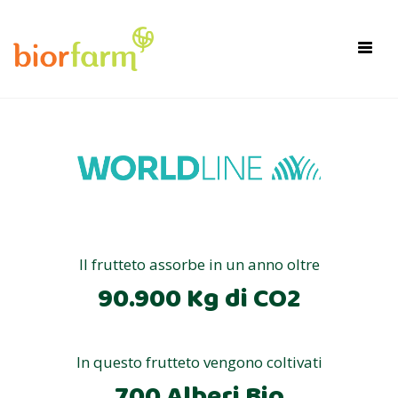
×
Toggl
navig
Il frutteto assorbe in un anno oltre
90.900 Kg di CO2
In questo frutteto vengono coltivati
700 Alberi Bio