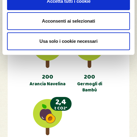
Accetta tutti i cookie
100
100
Pesca Gialla
Olivo dei Monti
Acconsenti ai selezionati
Toscana
Nebrodi
14
0,428
t CO2*
t CO2*
Usa solo i cookie necessari
200
200
Arancia Navelina
Germogli di
Bambù
2,4
t CO2*