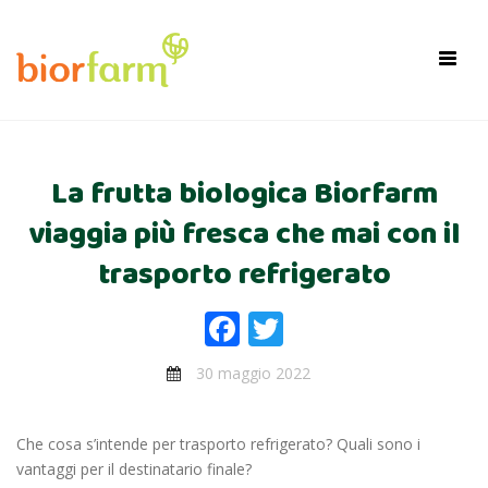
×
Toggl
navig
La frutta biologica Biorfarm
viaggia più fresca che mai con il
trasporto refrigerato
Facebook
Twitter
30 maggio 2022
Che cosa s’intende per trasporto refrigerato? Quali sono i
vantaggi per il destinatario finale?