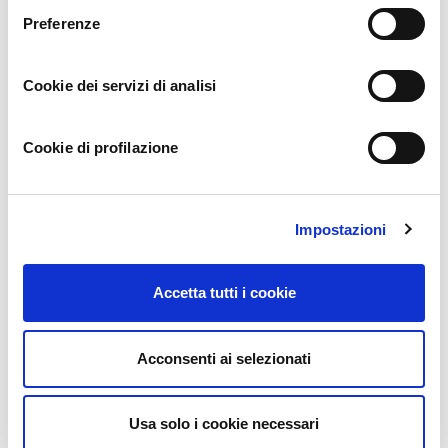
Preferenze
Cookie dei servizi di analisi
Cookie di profilazione
Impostazioni
Accetta tutti i cookie
I vantaggi per la comunità girano tutti intorno alla
Acconsenti ai selezionati
qualità del prodotto
. Albicocche, susine, pesche, non trattate
con particolari agenti chimici, con una temperatura esterna
superiore ai 30° potrebbero marcire in poche ore distruggendo
Usa solo i cookie necessari
velocemente mesi e mesi di sacrifici dei nostri piccoli produttori.