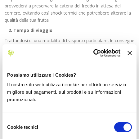
provvederà a preservare la catena del freddo in attesa del
corriere, evitando così shock termici che potrebbero alterare la
qualità della tua frutta.
–
2. Tempo di viaggio
Trattandosi di una modalità di trasporto particolare, le consegne
con trasporto refrigerato hanno dei tempi di consegna
leggermente più lunghi, fino alle 96 ore. Tempo che ovviamente
non ne pregiudica la qualità visto il mantenimento della catena
del freddo
Possiamo utilizzare i Cookies?
–
3. Cura nel prodotto
Il nostro sito web utilizza i cookie per offrirti un servizio
Si tratta di un trasporto caratterizzato da minori livelli di
migliore sui pagamenti, sui prodotti e su informazioni
automazione operativa. Un esempio? Non esistono nastri
promozionali.
trasportatori e la movimentazione è gestita con maggiore
manualità.
Selezione
Quale è il principale vantaggio del
Cookie tecnici
del
trasporto refrigerato?
consenso