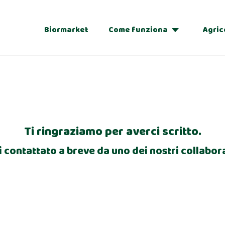
Biormarket
Come funziona
Agric
Adozioni
Regalo
Ti ringraziamo per averci scritto.
i contattato a breve da uno dei nostri collabora