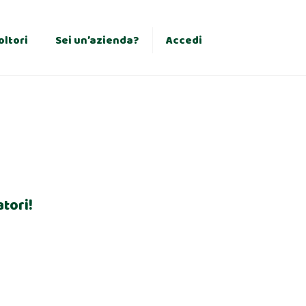
×
oltori
Sei un’azienda?
Accedi
tori!