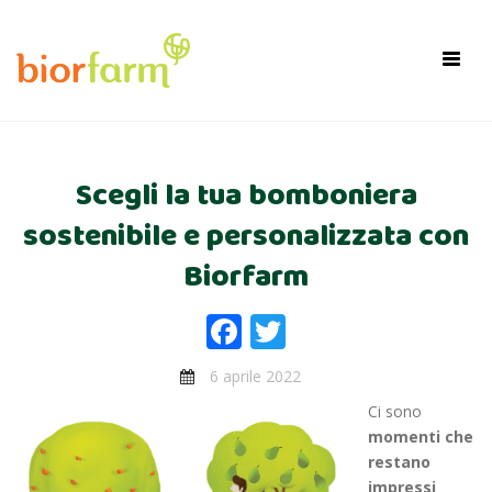
×
Toggl
navig
Scegli la tua bomboniera
sostenibile e personalizzata con
Biorfarm
Facebook
Twitter
6 aprile 2022
Ci sono
momenti che
restano
impressi