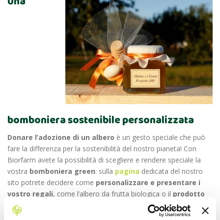
Una
bomboniera sostenibile personalizzata
Donare l’adozione di un albero
è un gesto speciale che può
fare la differenza per la sostenibilità del nostro pianeta! Con
Biorfarm avete la possibilità di scegliere e rendere speciale la
vostra
bomboniera green
: sulla
pagina
dedicata del nostro
sito
potrete decidere come
personalizzare e presentare i
vostro regali
, come l’albero da frutta biologica o il
prodotto
premium
, ad esempio
il miele biologico o la bottiglia d’olio
creata ad hoc per il cliente. Tante
idee diverse
che hanno