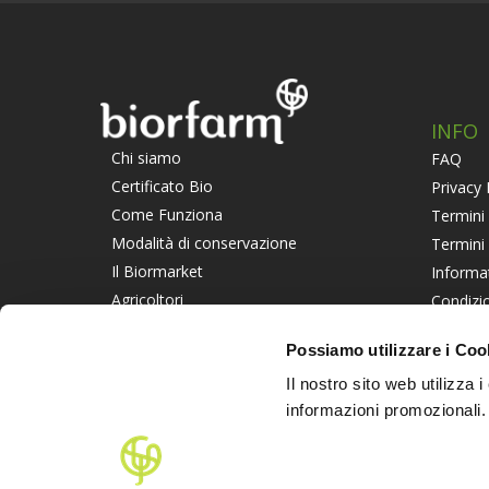
INFO
Chi siamo
FAQ
Certificato Bio
Privacy 
Come Funziona
Termini 
Modalità di conservazione
Termini
Il Biormarket
Informa
Agricoltori
Condizio
Suggerisci un Agricoltore
Piattaf
Possiamo utilizzare i Coo
Lavora con noi
Informat
Il nostro sito web utilizza 
PART
informazioni promozionali.