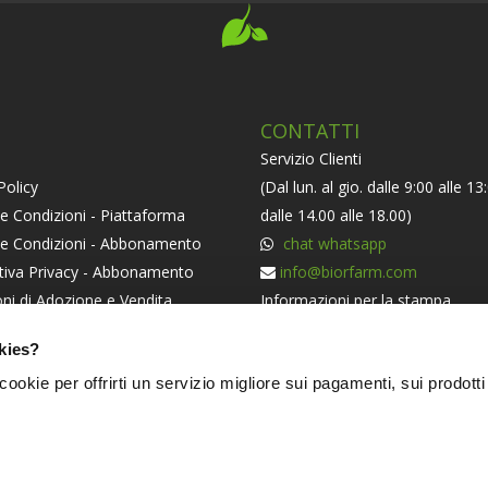
CONTATTI
Servizio Clienti
Policy
(Dal lun. al gio. dalle 9:00 alle 13
e Condizioni - Piattaforma
dalle 14.00 alle 18.00)
 e Condizioni - Abbonamento
chat whatsapp
tiva Privacy - Abbonamento
info@biorfarm.com
ni di Adozione e Vendita
Informazioni per la stampa
orma ODR
press@biorfarm.com
kies?
iva Societaria
Se sei un Agricoltore Bio e ti pi
i cookie per offrirti un servizio migliore sui pagamenti, sui prodotti
essere dei nostri
clicca qui
.
NERS