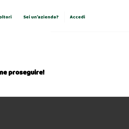
×
oltori
Sei un’azienda?
Accedi
me proseguire!