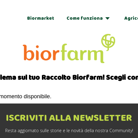
Biormarket
Come funziona
Agric
Adozioni
Regalo
ema sul tuo Raccolto Biorfarm! Scegli co
momento disponibile.
ISCRIVITI ALLA NEWSLETTER
Resta aggiornato sulle storie e le novità della nostra Community!