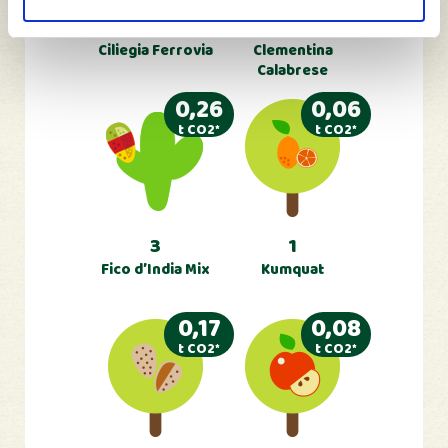
1
5
Ciliegia Ferrovia
Clementina
Calabrese
0,26
0,06
t CO2*
t CO2*
3
1
Fico d’India Mix
Kumquat
0,17
0,08
t CO2*
t CO2*