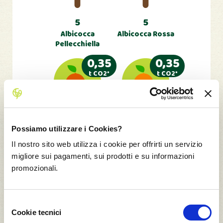
5
5
Albicocca
Albicocca Rossa
Pellecchiella
0,35
0,35
t CO2*
t CO2*
5
5
Possiamo utilizzare i Cookies?
Arancia Navelina
Arancia Rossa
Il nostro sito web utilizza i cookie per offrirti un servizio
Tarocco
migliore sui pagamenti, sui prodotti e su informazioni
0,35
0,04
promozionali.
t CO2*
t CO2*
Selezione
Cookie tecnici
del