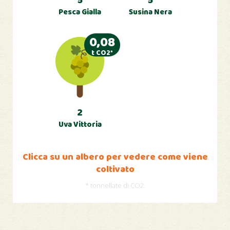
5
5
Pesca Gialla
Susina Nera
0,08
t CO2*
2
Uva Vittoria
Clicca su un albero per vedere come viene
coltivato
* tonnellate di CO2.