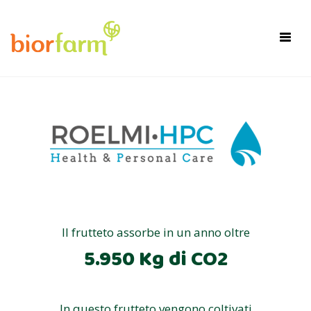
×
Toggl
navig
Il frutteto assorbe in un anno oltre
5.950 Kg di CO2
In questo frutteto vengono coltivati