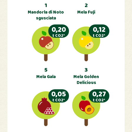
1
2
Mandorla di Noto
Mela Fuji
sgusciata
0,20
0,12
t CO2*
t CO2*
5
3
Mela Gala
Mela Golden
Delicious
0,05
0,27
t CO2*
t CO2*