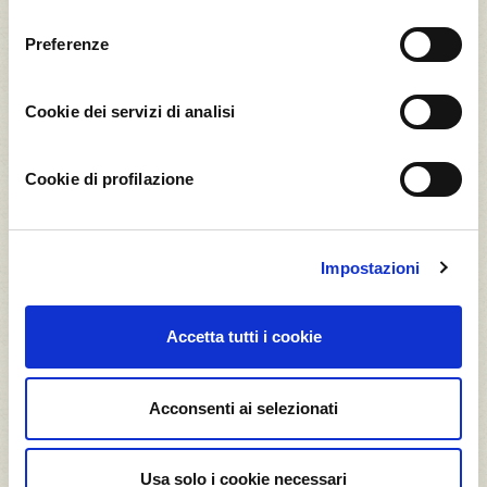
consenso
5
1
Preferenze
Arancia Valencia
Avocado Hass
Cookie dei servizi di analisi
0,04
1,59
t CO2*
t CO2*
Cookie di profilazione
Impostazioni
2
1
Cachi di Romagna
Castagna Del
Prete
Accetta tutti i cookie
0,13
0,30
t CO2*
t CO2*
Acconsenti ai selezionati
Usa solo i cookie necessari