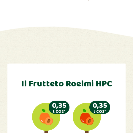
Il Frutteto Roelmi HPC
0,35
0,35
t CO2*
t CO2*