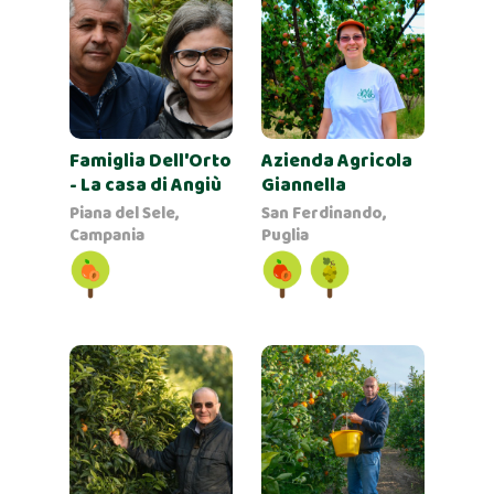
Famiglia Dell'Orto
Azienda Agricola
- La casa di Angiù
Giannella
Piana del Sele,
San Ferdinando,
Campania
Puglia