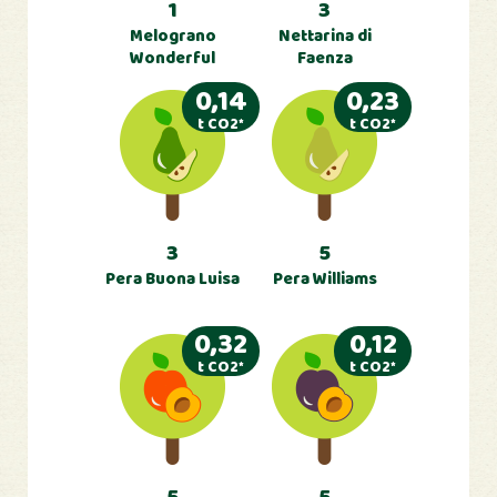
1
3
Melograno
Nettarina di
Wonderful
Faenza
0,14
0,23
t CO2*
t CO2*
3
5
Pera Buona Luisa
Pera Williams
0,32
0,12
t CO2*
t CO2*