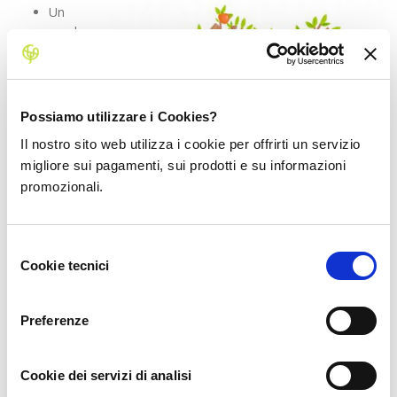
Un
regalo
Possiamo utilizzare i Cookies?
Il nostro sito web utilizza i cookie per offrirti un servizio
migliore sui pagamenti, sui prodotti e su informazioni
promozionali.
Selezione
Cookie tecnici
del
consenso
sostenibile riflette l’impegno dell’azienda per la tutela
dell’ambiente. Questo rafforza il
legame di fiducia tra
Preferenze
dipendenti, clienti e aziende
!
Il
valore di un regalo sostenibile
non ha eguali:
un’azienda che sceglie di dedicare un pensiero all’ambiente
Cookie dei servizi di analisi
e alla salvaguardia del pianeta trasmette un messaggio