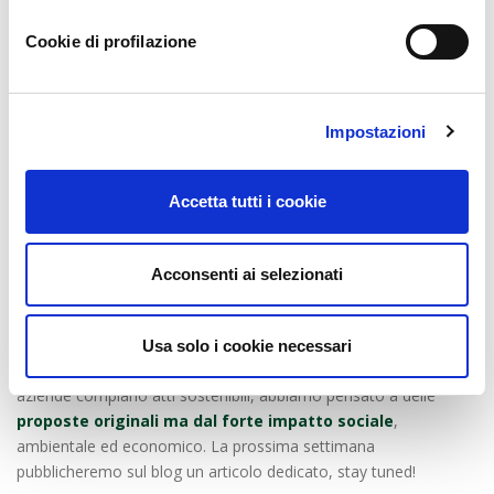
forte di presa di coscienza e capacità di agire.
Cookie di profilazione
Un
dono sostenibile
, specialmente se legato ad una
vera e propria esperienza personalizzata, dura nel tempo!
Un regalo pensato ad hoc per dipendenti o clienti
coinvolge e stimola
alla riflessione su tematiche di
Impostazioni
attualità.
La sostenibilità di un regalo
non si limita solamente
all’impatto
positivo sull’ambiente, ma
si estende
anche alla
Accetta tutti i cookie
capacità di
valorizzare il territorio
e l’economia locale.
Scegliere un regalo sostenibile ti permette di entrare in
contatto con
persone e
realtà che hanno come missione
Acconsenti ai selezionati
principale quella
di lasciare un impatto positivo
sull’ambiente circostante.
Sai quanto la sostenibilità è parte fondante della nostra mission
Usa solo i cookie necessari
e quindi, per fare in modo che anche sui regali di Natale le
aziende compiano atti sostenibili, abbiamo pensato a delle
proposte originali ma dal forte impatto sociale
,
ambientale ed economico. La prossima settimana
pubblicheremo sul blog un articolo dedicato, stay tuned!