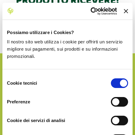
PRODOTTO RICEVERE!
Dopo la prima consegna potrai fare altri acquisti con
uno sconto dedicato.
La spedizione in Italia è sempre inclusa!
Possiamo utilizzare i Cookies?
Il nostro sito web utilizza i cookie per offrirti un servizio
migliore sui pagamenti, sui prodotti e su informazioni
promozionali.
SILVER
Selezione
Cookie tecnici
del
€43.90
consenso
Preferenze
Cookie dei servizi di analisi