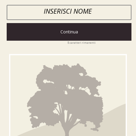
Continua
8
caratteri rimanenti