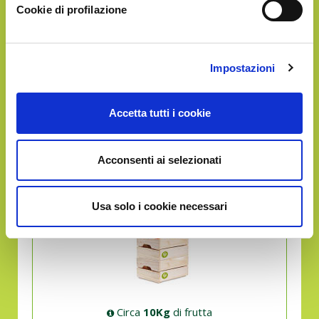
Cookie di profilazione
Circa
5Kg
di frutta
in un'unica soluzione
Impostazioni
Accetta tutti i cookie
GOLD
Acconsenti ai selezionati
€55.90
Usa solo i cookie necessari
Circa
10Kg
di frutta