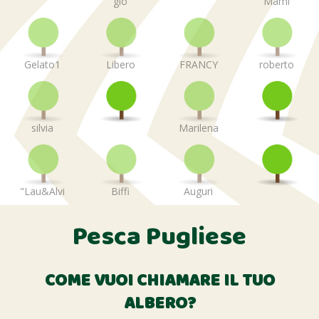
gio
Mami
Gelato1
Libero
FRANCY
roberto
silvia
Marilena
"Lau&Alvi
Biffi
Auguri
Pesca Pugliese
COME VUOI CHIAMARE IL TUO
ALBERO?