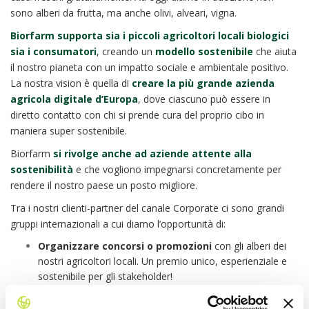
sono alberi da frutta, ma anche olivi, alveari, vigna.
Biorfarm supporta sia i piccoli agricoltori locali biologici
sia i consumatori
, creando un
modello sostenibile
che aiuta
il nostro pianeta con un impatto sociale e ambientale positivo.
La nostra vision è quella di
creare la più grande azienda
agricola digitale d’Europa
, dove ciascuno può essere in
diretto contatto con chi si prende cura del proprio cibo in
maniera super sostenibile.
Biorfarm
si rivolge anche ad aziende attente alla
sostenibilità
e che vogliono impegnarsi concretamente per
rendere il nostro paese un posto migliore.
Tra i nostri clienti-partner del canale Corporate ci sono grandi
gruppi internazionali a cui diamo l’opportunità di:
Organizzare concorsi o promozioni
con gli alberi dei
nostri agricoltori locali. Un premio unico, esperienziale e
sostenibile per gli stakeholder!
Welfare
. Migliorare l’ambiente di lavoro con un benefit
salutare per i collaboratori.
Portiamo in ufficio la frutta