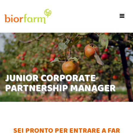
×
Toggl
navig
JUNIOR CORPORATE
PARTNERSHIP MANAGER
SEI PRONTO PER ENTRARE A FAR