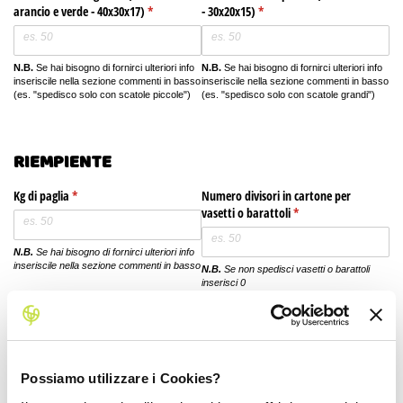
arancio e verde - 40x30x17)
(richiesto)
*
- 30x20x15)
(richiesto)
*
N.B.
Se hai bisogno di fornirci ulteriori info
N.B.
Se hai bisogno di fornirci ulteriori info
inseriscile nella sezione commenti in basso
inseriscile nella sezione commenti in basso
(es. "spedisco solo con scatole piccole")
(es. "spedisco solo con scatole grandi")
RIEMPIENTE
Kg di paglia
(richiesto)
*
Numero divisori in cartone per
vasetti o barattoli
(richiesto)
*
N.B.
Se hai bisogno di fornirci ulteriori info
inseriscile nella sezione commenti in basso
N.B.
Se non spedisci vasetti o barattoli
inserisci 0
Numero alveoli per mele
(richiesto)
*
Possiamo utilizzare i Cookies?
N.B.
Se non spedisci mele inserisci 0