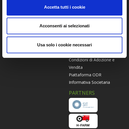
Accetta tutti i cookie
Privacy Policy
Certificato Bio
Termini e Condizioni -
Come Funziona
Piattaforma
Modalità di conservazione
Acconsenti ai selezionati
Termini e Condizioni -
Il Biormarket
Abbonamento
Agricoltori
Informativa Privacy -
Suggerisci un Agricoltore
Usa solo i cookie necessari
Abbonamento
Lavora con noi
Condizioni di Adozione e
Vendita
Piattaforma ODR
Informativa Societaria
PARTNERS