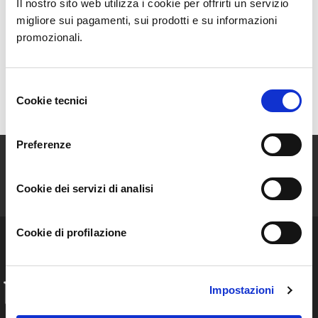
Il nostro sito web utilizza i cookie per offrirti un servizio
migliore sui pagamenti, sui prodotti e su informazioni
Se hai bisogno di comunicarci qualcosa riguardo i packaging Biorfarm scrivi
promozionali.
qui:
(richiesto)
*
Selezione
Cookie tecnici
del
Invia
consenso
Preferenze
ISCRIVITI ALLA NEWSLETTER
Cookie dei servizi di analisi
Resta aggiornato sulle storie e le novità della nostra Community!
Cookie di profilazione
Impostazioni
INFO
FAQ
Chi siamo