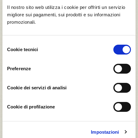
Il nostro sito web utilizza i cookie per offrirti un servizio
migliore sui pagamenti, sui prodotti e su informazioni
Il Frutteto Novo Nordisk
promozionali.
Selezione
Cookie tecnici
del
consenso
Preferenze
Cookie dei servizi di analisi
308
Alveare Mix
Cookie di profilazione
Clicca su un alveare per vedere come viene
allevato
Impostazioni