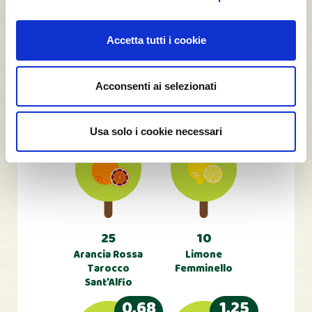
Campo Minato, il frutteto di
Mine Studio
Accetta tutti i cookie
Nel nostro frutteto le Mine crescono
Acconsenti ai selezionati
sugli alberi e sono squisite! 🙂
Usa solo i cookie necessari
1,75
0,68
t CO2*
t CO2*
25
10
Arancia Rossa
Limone
Tarocco
Femminello
Sant’Alfio
0,68
1,25