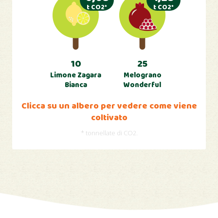
t CO2*
t CO2*
10
25
Limone Zagara
Melograno
Bianca
Wonderful
Clicca su un albero per vedere come viene
coltivato
* tonnellate di CO2.