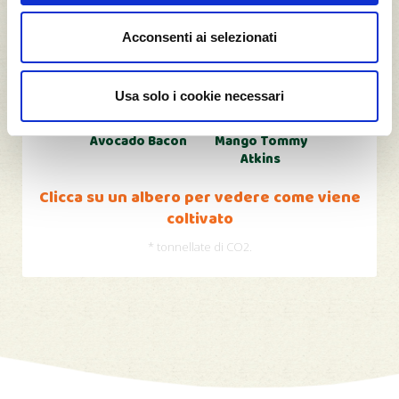
t CO2*
t CO2*
Acconsenti ai selezionati
Usa solo i cookie necessari
50
50
Avocado Bacon
Mango Tommy
Atkins
Clicca su un albero per vedere come viene
coltivato
* tonnellate di CO2.