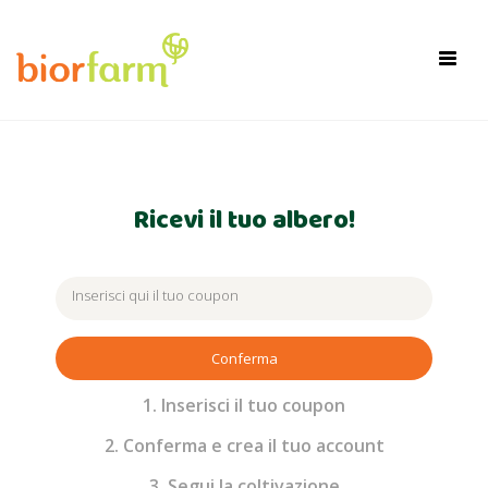
×
Toggl
navig
Ricevi il tuo albero!
Conferma
1. Inserisci il tuo coupon
2. Conferma e crea il tuo account
3. Segui la coltivazione