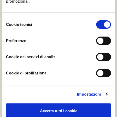
promozionali.
Selezione
Cookie tecnici
del
consenso
Il Frutteto Microsoft
Preferenze
5,25
5,25
Cookie dei servizi di analisi
t CO2*
t CO2*
Cookie di profilazione
75
75
Impostazioni
Arancia Valencia
Arancia Valencia
Accetta tutti i cookie
1,80
0,51