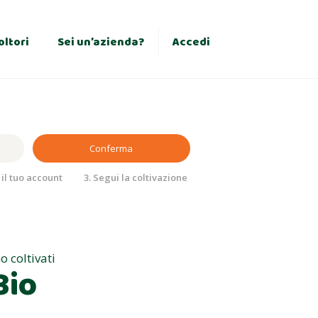
×
oltori
Sei un’azienda?
Accedi
Conferma
il tuo account
3. Segui la coltivazione
o coltivati
Bio