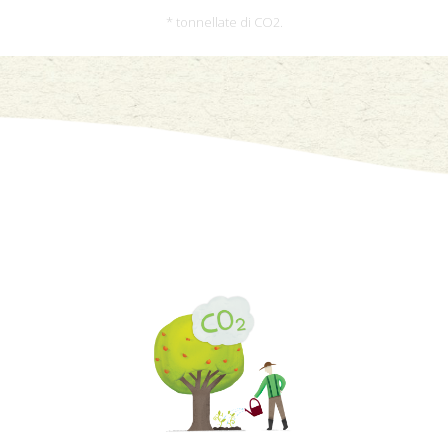
* tonnellate di CO2.