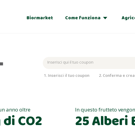
Biormarket
Come funziona
Agric
Adozioni
Regalo
1. Inserisci il tuo coupon
2. Conferma e crea 
 un anno oltre
In questo frutteto vengon
 di CO2
25 Alberi 