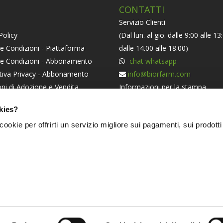
CONTATTI
Servizio Clienti
Policy
(Dal lun. al gio. dalle 9:00 alle 13
e Condizioni - Piattaforma
dalle 14.00 alle 18.00)
 e Condizioni - Abbonamento
chat whatsapp
tiva Privacy - Abbonamento
info@biorfarm.com
ni di Adozione e Vendita
Informazioni per la stampa
orma ODR
press@biorfarm.com
kies?
iva Societaria
Se sei un Agricoltore Bio e ti pi
i cookie per offrirti un servizio migliore sui pagamenti, sui prodotti
essere dei nostri
clicca qui
.
NERS