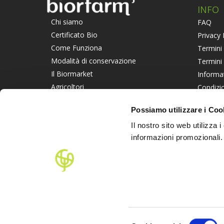
INFO
Chi siamo
FAQ
Certificato Bio
Privacy 
Come Funziona
Termini 
Modalità di conservazione
Termini
Il Biormarket
Informa
Agricoltori
Condizio
Suggerisci un Agricoltore
Piattaf
Possiamo utilizzare i Coo
Lavora con noi
Informat
Il nostro sito web utilizza 
PART
informazioni promozionali.
Selezione