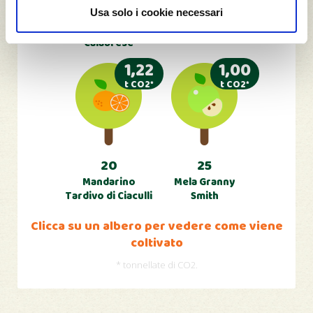
20
20
Usa solo i cookie necessari
Arancia Bionda
Arancia Valencia
Calabrese
1,22
1,00
t CO2*
t CO2*
20
25
Mandarino
Mela Granny
Tardivo di Ciaculli
Smith
Clicca su un albero per vedere come viene
coltivato
* tonnellate di CO2.