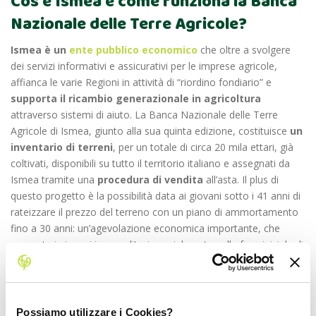
Cos’è Ismea e come funziona la Banca
Nazionale delle Terre Agricole?
Ismea
è un
ente pubblico economico
che oltre a svolgere
dei servizi informativi e assicurativi per le imprese agricole,
affianca le varie Regioni in attività di “riordino fondiario” e
supporta il ricambio generazionale in agricoltura
attraverso sistemi di aiuto. La Banca Nazionale delle Terre
Agricole di Ismea, giunto alla sua quinta edizione, costituisce
un
inventario di terreni
, per un totale di circa 20 mila ettari, già
coltivati, disponibili su tutto il territorio italiano e assegnati da
Ismea tramite una
procedura di vendita
all’asta. Il plus di
questo progetto è la possibilità data ai giovani sotto i 41 anni di
rateizzare il prezzo del terreno con un piano di ammortamento
fino a 30 anni: un’agevolazione economica importante, che
supporta i giovani imprenditori specialmente nella fase iniziale di
avvio dell’attività.
Come
Possiamo utilizzare i Cookies?