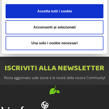
con 1711, la
Calabria
con 1.148 e l
’Emilia Romagna
con 1.050,
con diversi tipi di colture per ogni terreno.
Accetta tutti i cookie
Non ci resta che augurare buona fortuna a tutti i
giovani
potenziali imprenditori agricoli
: il mondo dell’agricoltura vi
Acconsenti ai selezionati
aspetta!
Usa solo i cookie necessari
Facebook
Twitter
ISCRIVITI ALLA NEWSLETTER
Resta aggiornato sulle storie e le novità della nostra Community!