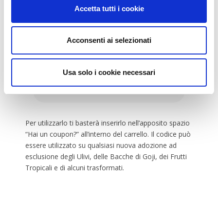
Accetta tutti i cookie
Continua la tua
esperienza tutto l’anno
Acconsenti ai selezionati
Utilizza il codice qui sotto per adottare
un albero con il 10% di sconto!
Usa solo i cookie necessari
clauds10
Per utilizzarlo ti basterà inserirlo nell’apposito spazio
“Hai un coupon?” all’interno del carrello. Il codice può
essere utilizzato su qualsiasi nuova adozione ad
esclusione degli Ulivi, delle Bacche di Goji, dei Frutti
Tropicali e di alcuni trasformati.