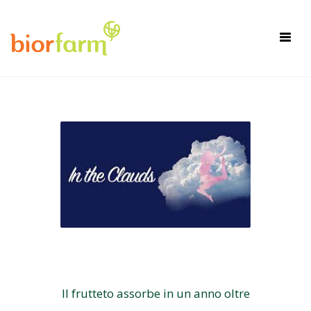
×
Toggl
navig
Il frutteto assorbe in un anno oltre