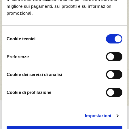
migliore sui pagamenti, sui prodotti e su informazioni
promozionali.
10
Mela Stark
Selezione
Cookie tecnici
del
consenso
Clicca su un albero per vedere come viene
coltivato
Preferenze
* tonnellate di CO2.
Cookie dei servizi di analisi
Cookie di profilazione
Impostazioni