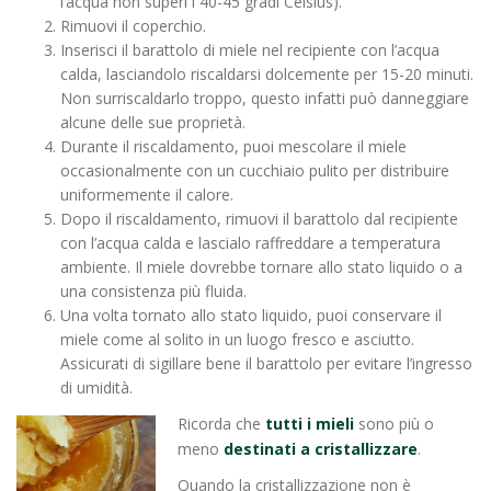
l’acqua non superi i 40-45 gradi Celsius).
Rimuovi il coperchio.
Inserisci il barattolo di miele nel recipiente con l’acqua
calda, lasciandolo riscaldarsi dolcemente per 15-20 minuti.
Non surriscaldarlo troppo, questo infatti può danneggiare
alcune delle sue proprietà.
Durante il riscaldamento, puoi mescolare il miele
occasionalmente con un cucchiaio pulito per distribuire
uniformemente il calore.
Dopo il riscaldamento, rimuovi il barattolo dal recipiente
con l’acqua calda e lascialo raffreddare a temperatura
ambiente. Il miele dovrebbe tornare allo stato liquido o a
una consistenza più fluida.
Una volta tornato allo stato liquido, puoi conservare il
miele come al solito in un luogo fresco e asciutto.
Assicurati di sigillare bene il barattolo per evitare l’ingresso
di umidità.
Ricorda che
tutti i mieli
sono più o
meno
destinati a cristallizzare
.
Quando la cristallizzazione non è