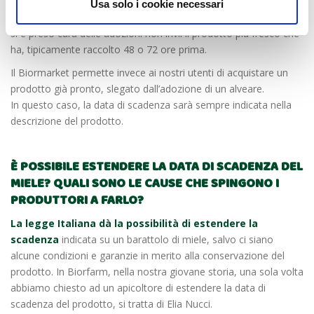
stagionalità come faro guida della relazione tra uomo e natura,
Usa solo i cookie necessari
rappresentano i principi cardine per i quali è impossibile che chi
si è preso cura delle adozioni non invii il prodotto più fresco che
ha, tipicamente raccolto 48 o 72 ore prima.
Il Biormarket permette invece ai nostri utenti di acquistare un
prodotto già pronto, slegato dall’adozione di un alveare.
In questo caso, la data di scadenza sarà sempre indicata nella
descrizione del prodotto.
È POSSIBILE ESTENDERE LA DATA DI SCADENZA DEL
MIELE? QUALI SONO LE CAUSE CHE SPINGONO I
PRODUTTORI A FARLO?
La legge Italiana dà la possibilità di estendere la
scadenza
indicata su un barattolo di miele, salvo ci siano
alcune condizioni e garanzie in merito alla conservazione del
prodotto. In Biorfarm, nella nostra giovane storia, una sola volta
abbiamo chiesto ad un apicoltore di estendere la data di
scadenza del prodotto, si tratta di Elia Nucci.