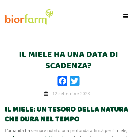
×
Toggl
navig
IL MIELE HA UNA DATA DI
SCADENZA?
Facebook
Twitter
12 settembre 2023
IL MIELE: UN TESORO DELLA NATURA
CHE DURA NEL TEMPO
L’umanità ha sempre nutrito una profonda affinità per il miele,