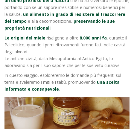
un dono prezioso della natura
che ha attraversato le epoche,
portando con sé un sapore irresistibile e numerosi benefici per
la salute,
un alimento in grado di resistere al trascorrere
del tempo
e alla decomposizione,
preservando le sue
proprietà nutrizionali
.
Le origini del miele
risalgono a oltre
8.000 anni fa
, durante il
Paleolitico, quando i primi ritrovamenti furono fatti nelle cavità
degli alveari.
Le antiche civiltà, dalla Mesopotamia all’Antico Egitto, lo
adoravano sia per il suo sapore che per le sue virtù curative.
In questo viaggio, esploreremo le domande più frequenti sul
tema e sveleremo i miti e i tabù, promuovendo
una scelta
informata e consapevole
.