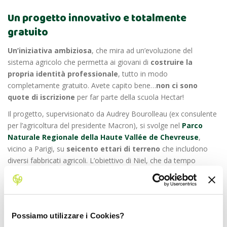
Un progetto innovativo e totalmente
gratuito
Un’iniziativa ambiziosa
, che mira ad un’evoluzione del
sistema agricolo che permetta ai giovani di
costruire la
propria identità professionale
, tutto in modo
completamente gratuito. Avete capito bene…
non ci sono
quote di iscrizione
per far parte della scuola Hectar!
Il progetto,
supervisionato da Audrey Bourolleau (ex consulente
per l’agricoltura del presidente Macron),
si svolge nel
Parco
Naturale Regionale della Haute Vallée de Chevreuse
,
vicino a Parigi, su
seicento ettari di terreno
che includono
diversi fabbricati agricoli. L’obiettivo di Niel, che da tempo
investe su progetti di sviluppo di prodotti plant-based, è
sicuramente quello di
puntare a principi di sostenibilità
legati all’agricoltura biologica
attraverso un ricco calendario
di corsi di formazione dedicati ai giovani studenti del campus.
Possiamo utilizzare i Cookies?