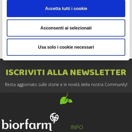
tavola in ogni stagione. Visita il nostro sito, scegli l’albero da
Accetta tutti i cookie
frutto da adottare o regalare e riceverai aggiornamenti costanti
dall’agricoltore di riferimento. La frutta biologica del tuo albero,
appena raccolta, verrà spedita a casa tua entro 48h!
Acconsenti ai selezionati
Facebook
Twitter
Usa solo i cookie necessari
ISCRIVITI ALLA NEWSLETTER
Resta aggiornato sulle storie e le novità della nostra Community!
INFO